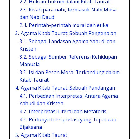
2.2.
Hukum-hukum dalam Kitab Taurat
2.3.
Kisah para nabi, termasuk Nabi Musa
dan Nabi Daud
2.4.
Perintah-perintah moral dan etika
3.
Agama Kitab Taurat: Sebuah Pengenalan
3.1.
Sebagai Landasan Agama Yahudi dan
Kristen
3.2.
Sebagai Sumber Referensi Kehidupan
Manusia
3.3.
Isi dan Pesan Moral Terkandung dalam
Kitab Taurat
4.
Agama Kitab Taurat: Sebuah Pandangan
4.1.
Perbedaan Interpretasi Antara Agama
Yahudi dan Kristen
4.2.
Interpretasi Literal dan Metaforis
4.3.
Perlunya Interpretasi yang Tepat dan
Bijaksana
5.
Agama Kitab Taurat