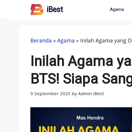
Skip
iBest
Agama
to
content
Beranda
»
Agama
»
Inilah Agama yang D
Inilah Agama ya
BTS! Siapa San
9 September 2023
by
Admin iBest