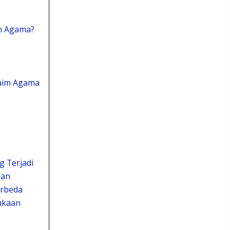
n Agama?
laim Agama
 Terjadi
san
erbeda
ukaan