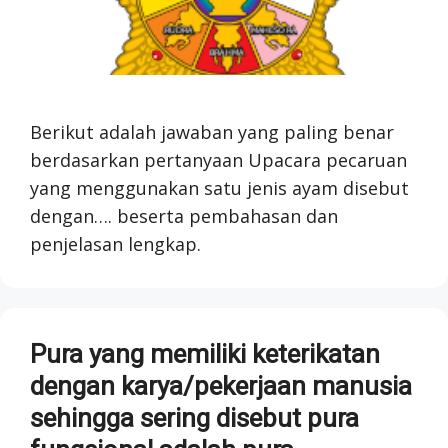
Berikut adalah jawaban yang paling benar
berdasarkan pertanyaan Upacara pecaruan
yang menggunakan satu jenis ayam disebut
dengan…. beserta pembahasan dan
penjelasan lengkap.
Pura yang memiliki keterikatan
dengan karya/pekerjaan manusia
sehingga sering disebut pura