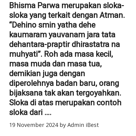
Bhisma Parwa merupakan sloka-
sloka yang terkait dengan Atman.
“Dehino smin yatha dehe
kaumaram yauvanam jara tata
dehantara-praptir dhirastatra na
muhyati”. Roh ada masa kecil,
masa muda dan masa tua,
demikian juga dengan
diperolehnya badan baru, orang
bijaksana tak akan tergoyahkan.
Sloka di atas merupakan contoh
sloka dari ….
19 November 2024
by
Admin iBest