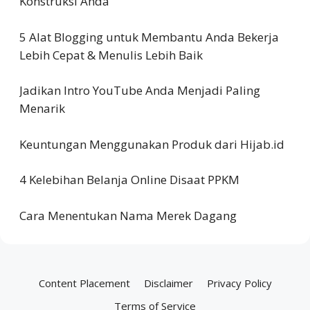
Konstruksi Anda
5 Alat Blogging untuk Membantu Anda Bekerja
Lebih Cepat & Menulis Lebih Baik
Jadikan Intro YouTube Anda Menjadi Paling
Menarik
Keuntungan Menggunakan Produk dari Hijab.id
4 Kelebihan Belanja Online Disaat PPKM
Cara Menentukan Nama Merek Dagang
Content Placement
Disclaimer
Privacy Policy
Terms of Service