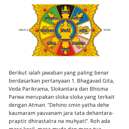
Berikut ialah jawaban yang paling benar
berdasarkan pertanyaan 1. Bhagavad Gita,
Veda Parikrama, Slokantara dan Bhisma
Parwa merupakan sloka-sloka yang terkait
dengan Atman. “Dehino smin yatha dehe
kaumaram yauvanam jara tata dehantara-
praptir dhirastatra na muhyati”. Roh ada