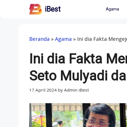
Skip
iBest
Agama
to
content
Beranda
»
Agama
»
Ini dia Fakta Menge
Ini dia Fakta M
Seto Mulyadi d
17 April 2024
by
Admin iBest