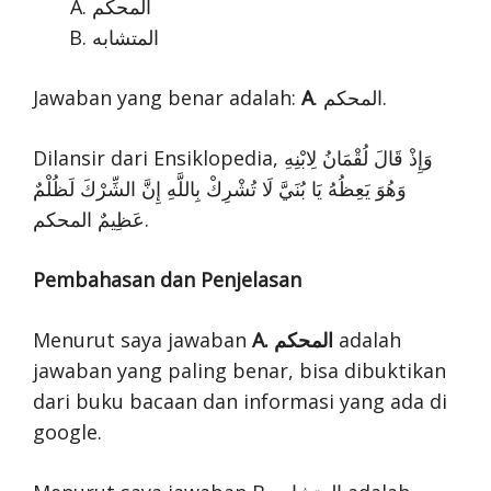
المحكم
المتشابه
Jawaban yang benar adalah:
A
. المحكم.
Dilansir dari Ensiklopedia, وَإِذْ قَالَ لُقْمَانُ لِابْنِهِ
وَهُوَ يَعِظُهُ يَا بُنَيَّ لَا تُشْرِكْ بِاللَّهِ إِنَّ الشِّرْكَ لَظُلْمٌ
عَظِيمٌ المحكم.
Pembahasan dan Penjelasan
Menurut saya jawaban
A. المحكم
adalah
jawaban yang paling benar, bisa dibuktikan
dari buku bacaan dan informasi yang ada di
google.