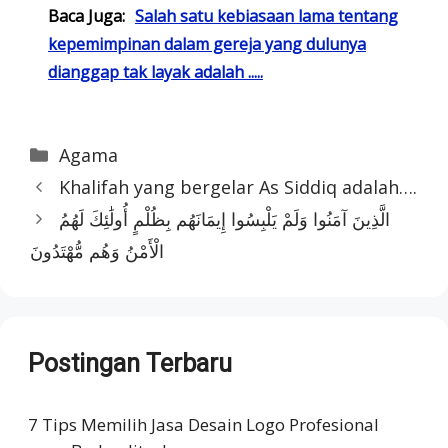
Baca Juga:
Salah satu kebiasaan lama tentang
kepemimpinan dalam gereja yang dulunya
dianggap tak layak adalah .....
Categories
Agama
Khalifah yang bergelar As Siddiq adalah….
الَّذِينَ آمَنُوا وَلَمْ يَلْبِسُوا إِيمَانَهُم بِظُلْمٍ أُولَٰئِكَ لَهُمُ
الْأَمْنُ وَهُم مُّهْتَدُونَ
Postingan Terbaru
7 Tips Memilih Jasa Desain Logo Profesional