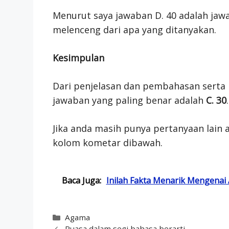
Menurut saya jawaban D. 40 adalah jaw
melenceng dari apa yang ditanyakan.
Kesimpulan
Dari penjelasan dan pembahasan serta 
jawaban yang paling benar adalah
C. 30
.
Jika anda masih punya pertanyaan lain a
kolom kometar dibawah.
Baca Juga:
Inilah Fakta Menarik Mengenai
Categories
Agama
Puasa dalam segi bahasa berarti…