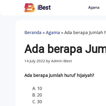
Skip
iBest
Agama
to
content
Beranda
»
Agama
»
Ada berapa Jumlah h
Ada berapa Juml
14 July 2022
by
Admin iBest
Ada berapa Jumlah huruf hijaiyah?
10
20
30