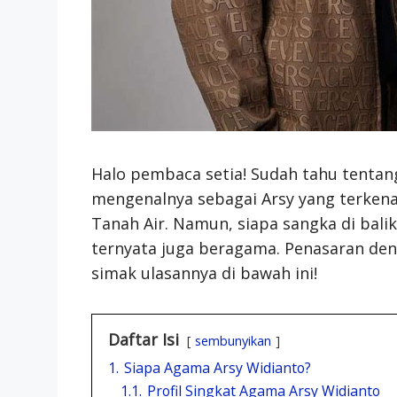
Halo pembaca setia! Sudah tahu tenta
mengenalnya sebagai Arsy yang terkenal
Tanah Air. Namun, siapa sangka di balik 
ternyata juga beragama. Penasaran den
simak ulasannya di bawah ini!
Daftar Isi
sembunyikan
1.
Siapa Agama Arsy Widianto?
1.1.
Profil Singkat Agama Arsy Widianto