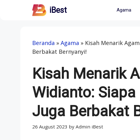
Skip
iBest
Agama
to
content
Beranda
»
Agama
»
Kisah Menarik Agama
Berbakat Bernyanyi!
Kisah Menarik 
Widianto: Siapa 
Juga Berbakat B
26 August 2023
by
Admin iBest