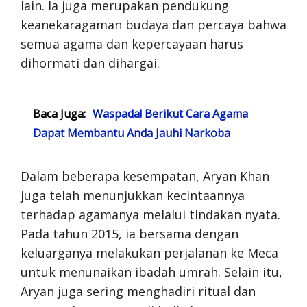
lain. Ia juga merupakan pendukung
keanekaragaman budaya dan percaya bahwa
semua agama dan kepercayaan harus
dihormati dan dihargai.
Baca Juga:
Waspada! Berikut Cara Agama
Dapat Membantu Anda Jauhi Narkoba
Dalam beberapa kesempatan, Aryan Khan
juga telah menunjukkan kecintaannya
terhadap agamanya melalui tindakan nyata.
Pada tahun 2015, ia bersama dengan
keluarganya melakukan perjalanan ke Meca
untuk menunaikan ibadah umrah. Selain itu,
Aryan juga sering menghadiri ritual dan