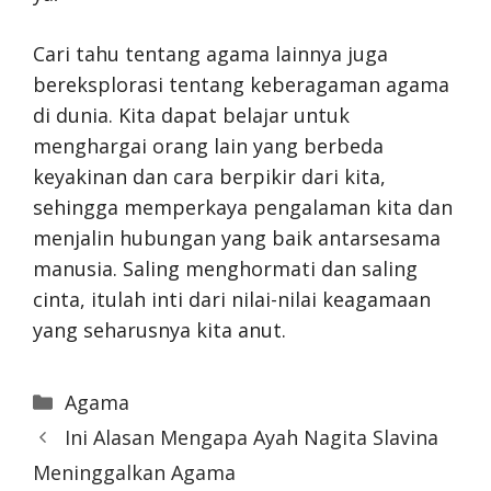
Cari tahu tentang agama lainnya juga
bereksplorasi tentang keberagaman agama
di dunia. Kita dapat belajar untuk
menghargai orang lain yang berbeda
keyakinan dan cara berpikir dari kita,
sehingga memperkaya pengalaman kita dan
menjalin hubungan yang baik antarsesama
manusia. Saling menghormati dan saling
cinta, itulah inti dari nilai-nilai keagamaan
yang seharusnya kita anut.
Categories
Agama
Ini Alasan Mengapa Ayah Nagita Slavina
Meninggalkan Agama