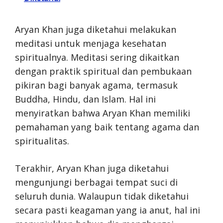
Aryan Khan juga diketahui melakukan
meditasi untuk menjaga kesehatan
spiritualnya. Meditasi sering dikaitkan
dengan praktik spiritual dan pembukaan
pikiran bagi banyak agama, termasuk
Buddha, Hindu, dan Islam. Hal ini
menyiratkan bahwa Aryan Khan memiliki
pemahaman yang baik tentang agama dan
spiritualitas.
Terakhir, Aryan Khan juga diketahui
mengunjungi berbagai tempat suci di
seluruh dunia. Walaupun tidak diketahui
secara pasti keagaman yang ia anut, hal ini