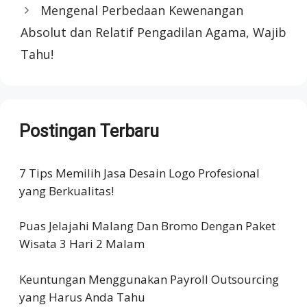
Mengenal Perbedaan Kewenangan
Absolut dan Relatif Pengadilan Agama, Wajib
Tahu!
Postingan Terbaru
7 Tips Memilih Jasa Desain Logo Profesional
yang Berkualitas!
Puas Jelajahi Malang Dan Bromo Dengan Paket
Wisata 3 Hari 2 Malam
Keuntungan Menggunakan Payroll Outsourcing
yang Harus Anda Tahu