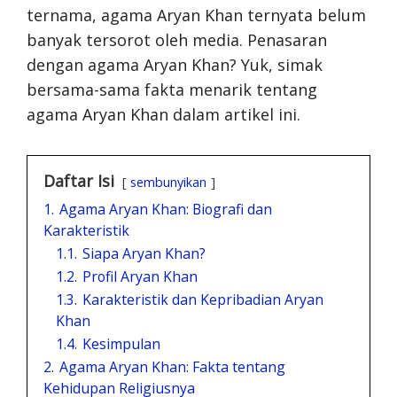
ternama, agama Aryan Khan ternyata belum
banyak tersorot oleh media. Penasaran
dengan agama Aryan Khan? Yuk, simak
bersama-sama fakta menarik tentang
agama Aryan Khan dalam artikel ini.
Daftar Isi
sembunyikan
1.
Agama Aryan Khan: Biografi dan
Karakteristik
1.1.
Siapa Aryan Khan?
1.2.
Profil Aryan Khan
1.3.
Karakteristik dan Kepribadian Aryan
Khan
1.4.
Kesimpulan
2.
Agama Aryan Khan: Fakta tentang
Kehidupan Religiusnya