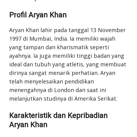
Profil Aryan Khan
Aryan Khan lahir pada tanggal 13 November
1997 di Mumbai, India. Ia memiliki wajah
yang tampan dan kharismatik seperti
ayahnya. Ia juga memiliki tinggi badan yang
ideal dan tubuh yang atletis, yang membuat
dirinya sangat menarik perhatian. Aryan
telah menyelesaikan pendidikan
menengahnya di London dan saat ini
melanjutkan studinya di Amerika Serikat.
Karakteristik dan Kepribadian
Aryan Khan