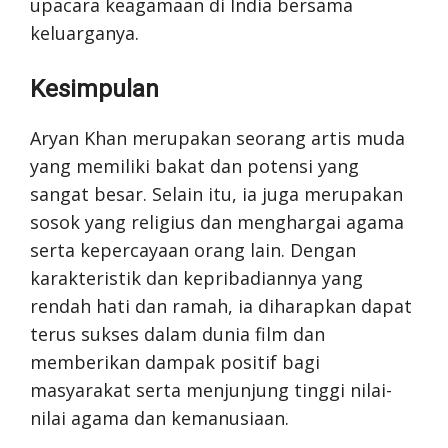
upacara keagamaan di India bersama
keluarganya.
Kesimpulan
Aryan Khan merupakan seorang artis muda
yang memiliki bakat dan potensi yang
sangat besar. Selain itu, ia juga merupakan
sosok yang religius dan menghargai agama
serta kepercayaan orang lain. Dengan
karakteristik dan kepribadiannya yang
rendah hati dan ramah, ia diharapkan dapat
terus sukses dalam dunia film dan
memberikan dampak positif bagi
masyarakat serta menjunjung tinggi nilai-
nilai agama dan kemanusiaan.