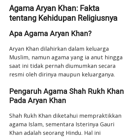
Agama Aryan Khan: Fakta
tentang Kehidupan Religiusnya
Apa Agama Aryan Khan?
Aryan Khan dilahirkan dalam keluarga
Muslim, namun agama yang ia anut hingga
saat ini tidak pernah diumumkan secara
resmi oleh dirinya maupun keluarganya.
Pengaruh Agama Shah Rukh Khan
Pada Aryan Khan
Shah Rukh Khan diketahui mempraktikkan
agama Islam, sementara Isterinya Gauri
Khan adalah seorang Hindu. Hal ini