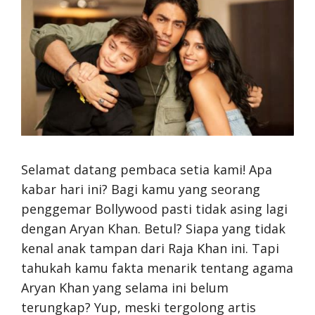
Selamat datang pembaca setia kami! Apa
kabar hari ini? Bagi kamu yang seorang
penggemar Bollywood pasti tidak asing lagi
dengan Aryan Khan. Betul? Siapa yang tidak
kenal anak tampan dari Raja Khan ini. Tapi
tahukah kamu fakta menarik tentang agama
Aryan Khan yang selama ini belum
terungkap? Yup, meski tergolong artis