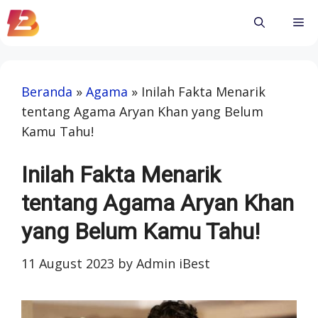
Skip
Me
to
content
Beranda
»
Agama
»
Inilah Fakta Menarik
tentang Agama Aryan Khan yang Belum
Kamu Tahu!
Inilah Fakta Menarik
tentang Agama Aryan Khan
yang Belum Kamu Tahu!
11 August 2023
by
Admin iBest