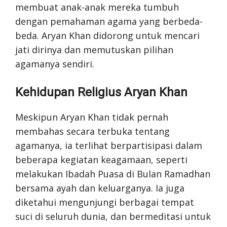
membuat anak-anak mereka tumbuh
dengan pemahaman agama yang berbeda-
beda. Aryan Khan didorong untuk mencari
jati dirinya dan memutuskan pilihan
agamanya sendiri.
Kehidupan Religius Aryan Khan
Meskipun Aryan Khan tidak pernah
membahas secara terbuka tentang
agamanya, ia terlihat berpartisipasi dalam
beberapa kegiatan keagamaan, seperti
melakukan Ibadah Puasa di Bulan Ramadhan
bersama ayah dan keluarganya. Ia juga
diketahui mengunjungi berbagai tempat
suci di seluruh dunia, dan bermeditasi untuk