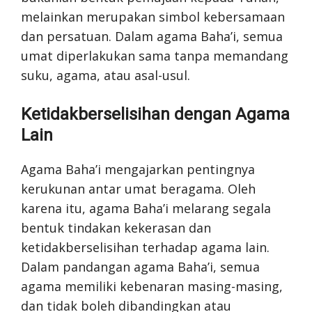
melainkan merupakan simbol kebersamaan
dan persatuan. Dalam agama Baha’i, semua
umat diperlakukan sama tanpa memandang
suku, agama, atau asal-usul.
Ketidakberselisihan dengan Agama
Lain
Agama Baha’i mengajarkan pentingnya
kerukunan antar umat beragama. Oleh
karena itu, agama Baha’i melarang segala
bentuk tindakan kekerasan dan
ketidakberselisihan terhadap agama lain.
Dalam pandangan agama Baha’i, semua
agama memiliki kebenaran masing-masing,
dan tidak boleh dibandingkan atau