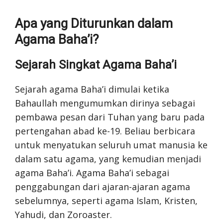
Apa yang Diturunkan dalam
Agama Baha’i?
Sejarah Singkat Agama Baha’i
Sejarah agama Baha’i dimulai ketika
Bahaullah mengumumkan dirinya sebagai
pembawa pesan dari Tuhan yang baru pada
pertengahan abad ke-19. Beliau berbicara
untuk menyatukan seluruh umat manusia ke
dalam satu agama, yang kemudian menjadi
agama Baha’i. Agama Baha’i sebagai
penggabungan dari ajaran-ajaran agama
sebelumnya, seperti agama Islam, Kristen,
Yahudi, dan Zoroaster.