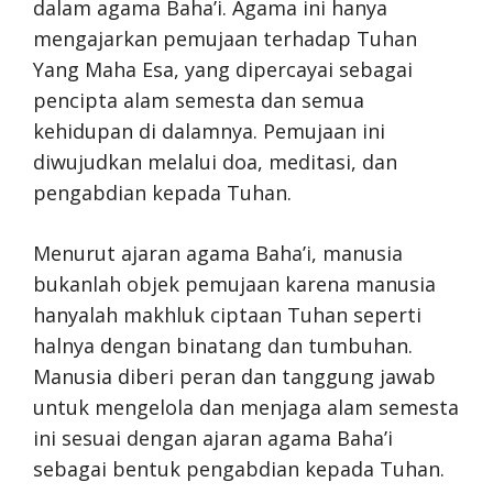
dalam agama Baha’i. Agama ini hanya
mengajarkan pemujaan terhadap Tuhan
Yang Maha Esa, yang dipercayai sebagai
pencipta alam semesta dan semua
kehidupan di dalamnya. Pemujaan ini
diwujudkan melalui doa, meditasi, dan
pengabdian kepada Tuhan.
Menurut ajaran agama Baha’i, manusia
bukanlah objek pemujaan karena manusia
hanyalah makhluk ciptaan Tuhan seperti
halnya dengan binatang dan tumbuhan.
Manusia diberi peran dan tanggung jawab
untuk mengelola dan menjaga alam semesta
ini sesuai dengan ajaran agama Baha’i
sebagai bentuk pengabdian kepada Tuhan.