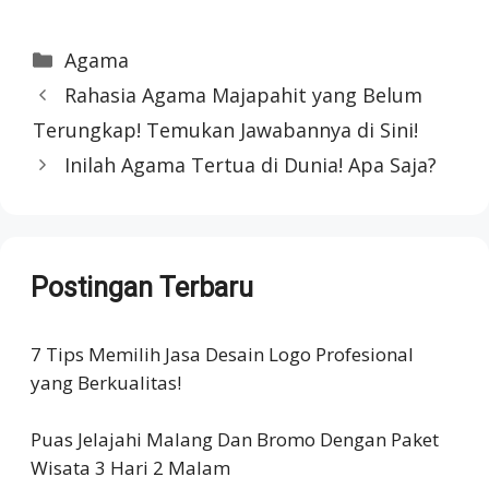
Categories
Agama
Rahasia Agama Majapahit yang Belum
Terungkap! Temukan Jawabannya di Sini!
Inilah Agama Tertua di Dunia! Apa Saja?
Postingan Terbaru
7 Tips Memilih Jasa Desain Logo Profesional
yang Berkualitas!
Puas Jelajahi Malang Dan Bromo Dengan Paket
Wisata 3 Hari 2 Malam