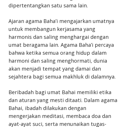
dipertentangkan satu sama lain.
Ajaran agama Baha’i mengajarkan umatnya
untuk membangun kerjasama yang
harmonis dan saling menghargai dengan
umat beragama lain. Agama Baha’i percaya
bahwa ketika semua orang hidup dalam
harmoni dan saling menghormati, dunia
akan menjadi tempat yang damai dan
sejahtera bagi semua makhluk di dalamnya.
Beribadah bagi umat Bahai memiliki etika
dan aturan yang mesti ditaati. Dalam agama
Bahai, ibadah dilakukan dengan
mengerjakan meditasi, membaca doa dan
ayat-ayat suci, serta menunaikan tugas-