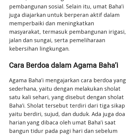
pembangunan sosial. Selain itu, umat Baha’i
juga diajarkan untuk berperan aktif dalam
memperbaiki dan meningkatkan
masyarakat, termasuk pembangunan irigasi,
jalan dan sungai, serta pemeliharaan
kebersihan lingkungan.
Cara Berdoa dalam Agama Baha’i
Agama Baha’i mengajarkan cara berdoa yang
sederhana, yaitu dengan melakukan sholat
satu kali sehari, yang disebut dengan sholat
Baha’i. Sholat tersebut terdiri dari tiga sikap
yaitu berdiri, sujud, dan duduk. Ada juga doa
harian yang dibaca oleh umat Baha’i saat
bangun tidur pada pagi hari dan sebelum