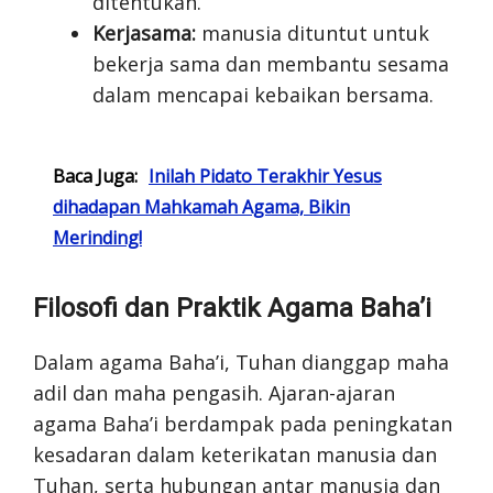
ditentukan.
Kerjasama:
manusia dituntut untuk
bekerja sama dan membantu sesama
dalam mencapai kebaikan bersama.
Baca Juga:
Inilah Pidato Terakhir Yesus
dihadapan Mahkamah Agama, Bikin
Merinding!
Filosofi dan Praktik Agama Baha’i
Dalam agama Baha’i, Tuhan dianggap maha
adil dan maha pengasih. Ajaran-ajaran
agama Baha’i berdampak pada peningkatan
kesadaran dalam keterikatan manusia dan
Tuhan, serta hubungan antar manusia dan