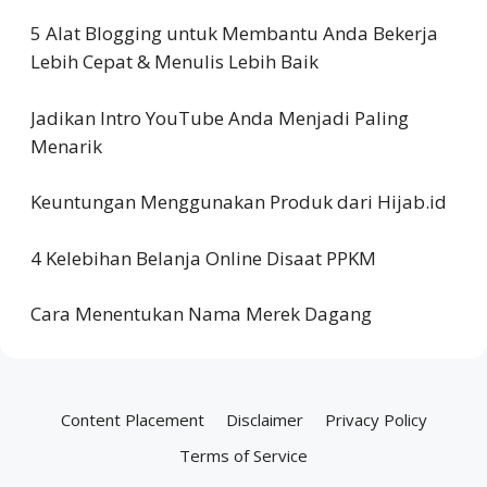
5 Alat Blogging untuk Membantu Anda Bekerja
Lebih Cepat & Menulis Lebih Baik
Jadikan Intro YouTube Anda Menjadi Paling
Menarik
Keuntungan Menggunakan Produk dari Hijab.id
4 Kelebihan Belanja Online Disaat PPKM
Cara Menentukan Nama Merek Dagang
Content Placement
Disclaimer
Privacy Policy
Terms of Service