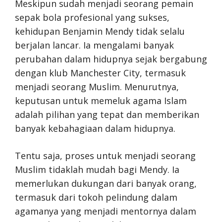
Meskipun sudah menjadi seorang pemain
sepak bola profesional yang sukses,
kehidupan Benjamin Mendy tidak selalu
berjalan lancar. Ia mengalami banyak
perubahan dalam hidupnya sejak bergabung
dengan klub Manchester City, termasuk
menjadi seorang Muslim. Menurutnya,
keputusan untuk memeluk agama Islam
adalah pilihan yang tepat dan memberikan
banyak kebahagiaan dalam hidupnya.
Tentu saja, proses untuk menjadi seorang
Muslim tidaklah mudah bagi Mendy. Ia
memerlukan dukungan dari banyak orang,
termasuk dari tokoh pelindung dalam
agamanya yang menjadi mentornya dalam