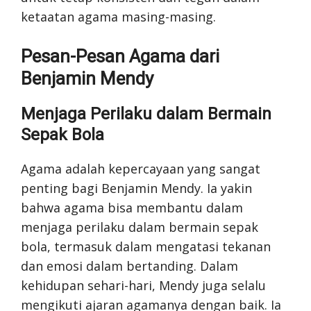
ketaatan agama masing-masing.
Pesan-Pesan Agama dari
Benjamin Mendy
Menjaga Perilaku dalam Bermain
Sepak Bola
Agama adalah kepercayaan yang sangat
penting bagi Benjamin Mendy. Ia yakin
bahwa agama bisa membantu dalam
menjaga perilaku dalam bermain sepak
bola, termasuk dalam mengatasi tekanan
dan emosi dalam bertanding. Dalam
kehidupan sehari-hari, Mendy juga selalu
mengikuti ajaran agamanya dengan baik. Ia