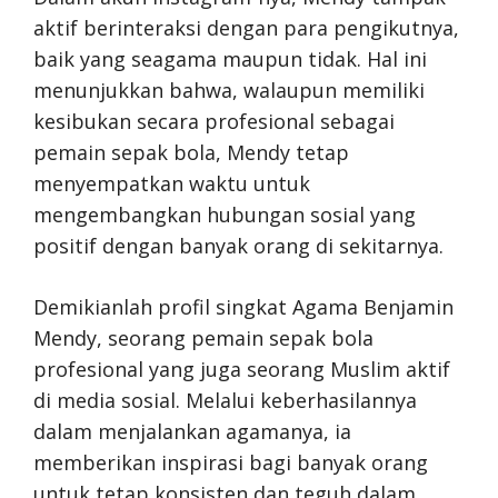
aktif berinteraksi dengan para pengikutnya,
baik yang seagama maupun tidak. Hal ini
menunjukkan bahwa, walaupun memiliki
kesibukan secara profesional sebagai
pemain sepak bola, Mendy tetap
menyempatkan waktu untuk
mengembangkan hubungan sosial yang
positif dengan banyak orang di sekitarnya.
Demikianlah profil singkat Agama Benjamin
Mendy, seorang pemain sepak bola
profesional yang juga seorang Muslim aktif
di media sosial. Melalui keberhasilannya
dalam menjalankan agamanya, ia
memberikan inspirasi bagi banyak orang
untuk tetap konsisten dan teguh dalam