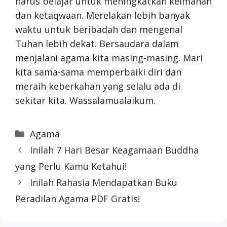
harus belajar untuk meningkatkan keimanan
dan ketaqwaan. Merelakan lebih banyak
waktu untuk beribadah dan mengenal
Tuhan lebih dekat. Bersaudara dalam
menjalani agama kita masing-masing. Mari
kita sama-sama memperbaiki diri dan
meraih keberkahan yang selalu ada di
sekitar kita. Wassalamualaikum.
Categories
Agama
Inilah 7 Hari Besar Keagamaan Buddha
yang Perlu Kamu Ketahui!
Inilah Rahasia Mendapatkan Buku
Peradilan Agama PDF Gratis!