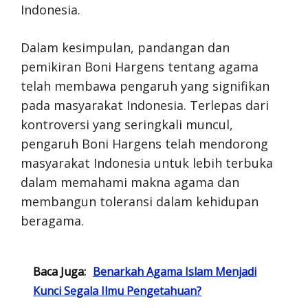
Indonesia.
Dalam kesimpulan, pandangan dan
pemikiran Boni Hargens tentang agama
telah membawa pengaruh yang signifikan
pada masyarakat Indonesia. Terlepas dari
kontroversi yang seringkali muncul,
pengaruh Boni Hargens telah mendorong
masyarakat Indonesia untuk lebih terbuka
dalam memahami makna agama dan
membangun toleransi dalam kehidupan
beragama.
Baca Juga:
Benarkah Agama Islam Menjadi
Kunci Segala Ilmu Pengetahuan?