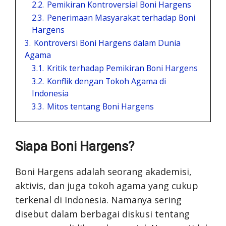
2.2.
Pemikiran Kontroversial Boni Hargens
2.3.
Penerimaan Masyarakat terhadap Boni
Hargens
3.
Kontroversi Boni Hargens dalam Dunia
Agama
3.1.
Kritik terhadap Pemikiran Boni Hargens
3.2.
Konflik dengan Tokoh Agama di
Indonesia
3.3.
Mitos tentang Boni Hargens
Siapa Boni Hargens?
Boni Hargens adalah seorang akademisi,
aktivis, dan juga tokoh agama yang cukup
terkenal di Indonesia. Namanya sering
disebut dalam berbagai diskusi tentang