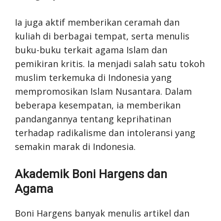
Ia juga aktif memberikan ceramah dan
kuliah di berbagai tempat, serta menulis
buku-buku terkait agama Islam dan
pemikiran kritis. Ia menjadi salah satu tokoh
muslim terkemuka di Indonesia yang
mempromosikan Islam Nusantara. Dalam
beberapa kesempatan, ia memberikan
pandangannya tentang keprihatinan
terhadap radikalisme dan intoleransi yang
semakin marak di Indonesia.
Akademik Boni Hargens dan
Agama
Boni Hargens banyak menulis artikel dan