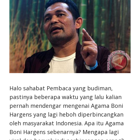
Halo sahabat Pembaca yang budiman,
pastinya beberapa waktu yang lalu kalian
pernah mendengar mengenai Agama Boni
Hargens yang lagi heboh diperbincangkan
oleh masyarakat Indonesia. Apa itu Agama
Boni Hargens sebenarnya? Mengapa lagi