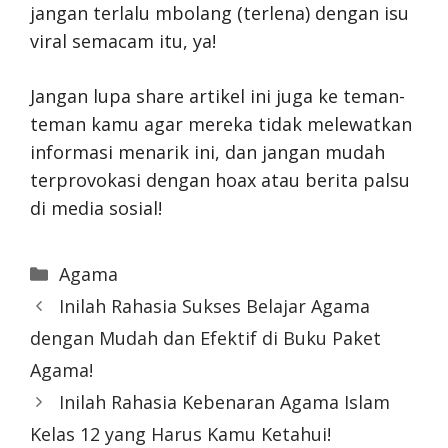
jangan terlalu mbolang (terlena) dengan isu
viral semacam itu, ya!
Jangan lupa share artikel ini juga ke teman-
teman kamu agar mereka tidak melewatkan
informasi menarik ini, dan jangan mudah
terprovokasi dengan hoax atau berita palsu
di media sosial!
Categories
Agama
Inilah Rahasia Sukses Belajar Agama
dengan Mudah dan Efektif di Buku Paket
Agama!
Inilah Rahasia Kebenaran Agama Islam
Kelas 12 yang Harus Kamu Ketahui!