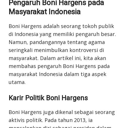
Pengaruh Boni Hargens pada
Masyarakat Indonesia
Boni Hargens adalah seorang tokoh publik
di Indonesia yang memiliki pengaruh besar.
Namun, pandangannya tentang agama
seringkali menimbulkan kontroversi di
masyarakat. Dalam artikel ini, kita akan
membahas pengaruh Boni Hargens pada
masyarakat Indonesia dalam tiga aspek
utama.
Karir Politik Boni Hargens
Boni Hargens juga dikenal sebagai seorang
aktivis politik. Pada tahun 2013, ia
mencalonkan diri sebagai presiden dalam