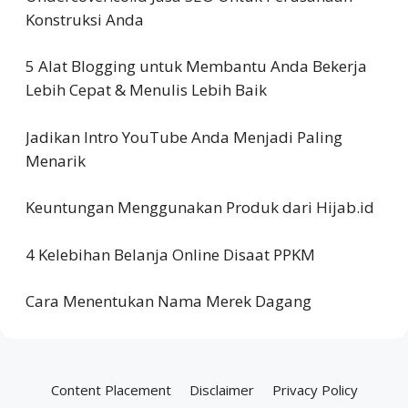
Konstruksi Anda
5 Alat Blogging untuk Membantu Anda Bekerja
Lebih Cepat & Menulis Lebih Baik
Jadikan Intro YouTube Anda Menjadi Paling
Menarik
Keuntungan Menggunakan Produk dari Hijab.id
4 Kelebihan Belanja Online Disaat PPKM
Cara Menentukan Nama Merek Dagang
Content Placement
Disclaimer
Privacy Policy