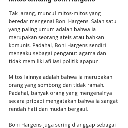
Tak jarang, muncul mitos-mitos yang
beredar mengenai Boni Hargens. Salah satu
yang paling umum adalah bahwa ia
merupakan seorang ateis atau bahkan
komunis. Padahal, Boni Hargens sendiri
mengaku sebagai penganut agama dan
tidak memiliki afiliasi politik apapun.
Mitos lainnya adalah bahwa ia merupakan
orang yang sombong dan tidak ramah.
Padahal, banyak orang yang mengenalnya
secara pribadi mengatakan bahwa ia sangat
rendah hati dan mudah bergaul.
Boni Hargens juga sering dianggap sebagai