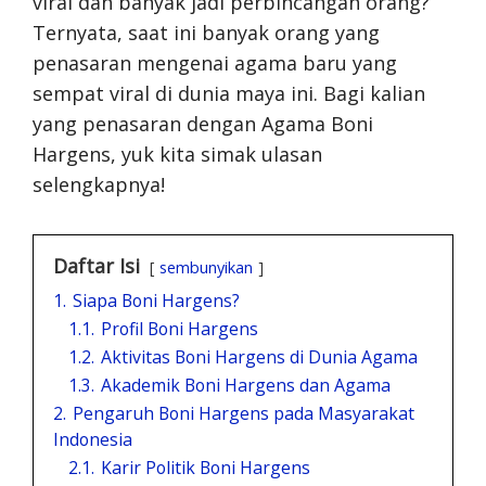
viral dan banyak jadi perbincangan orang?
Ternyata, saat ini banyak orang yang
penasaran mengenai agama baru yang
sempat viral di dunia maya ini. Bagi kalian
yang penasaran dengan Agama Boni
Hargens, yuk kita simak ulasan
selengkapnya!
Daftar Isi
sembunyikan
1.
Siapa Boni Hargens?
1.1.
Profil Boni Hargens
1.2.
Aktivitas Boni Hargens di Dunia Agama
1.3.
Akademik Boni Hargens dan Agama
2.
Pengaruh Boni Hargens pada Masyarakat
Indonesia
2.1.
Karir Politik Boni Hargens