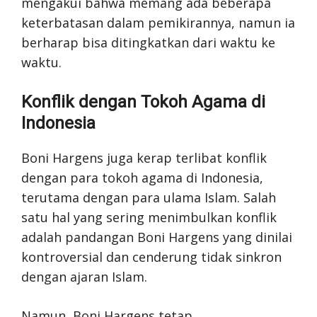
mengakui bahwa memang ada beberapa
keterbatasan dalam pemikirannya, namun ia
berharap bisa ditingkatkan dari waktu ke
waktu.
Konflik dengan Tokoh Agama di
Indonesia
Boni Hargens juga kerap terlibat konflik
dengan para tokoh agama di Indonesia,
terutama dengan para ulama Islam. Salah
satu hal yang sering menimbulkan konflik
adalah pandangan Boni Hargens yang dinilai
kontroversial dan cenderung tidak sinkron
dengan ajaran Islam.
Namun, Boni Hargens tetap