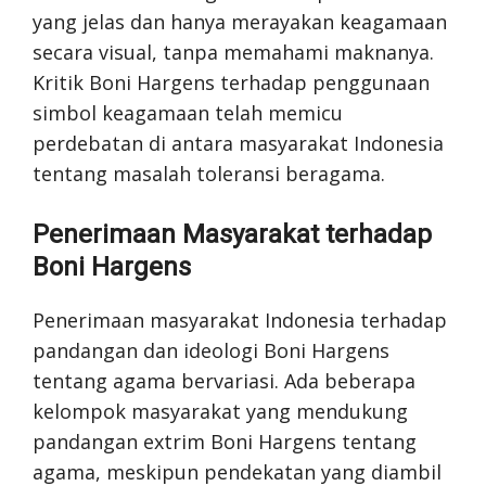
yang jelas dan hanya merayakan keagamaan
secara visual, tanpa memahami maknanya.
Kritik Boni Hargens terhadap penggunaan
simbol keagamaan telah memicu
perdebatan di antara masyarakat Indonesia
tentang masalah toleransi beragama.
Penerimaan Masyarakat terhadap
Boni Hargens
Penerimaan masyarakat Indonesia terhadap
pandangan dan ideologi Boni Hargens
tentang agama bervariasi. Ada beberapa
kelompok masyarakat yang mendukung
pandangan extrim Boni Hargens tentang
agama, meskipun pendekatan yang diambil