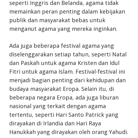
seperti Inggris dan Belanda, agama tidak
memainkan peran penting dalam kebijakan
publik dan masyarakat bebas untuk
menganut agama yang mereka inginkan.
Ada juga beberapa festival agama yang
diselenggarakan setiap tahun, seperti Natal
dan Paskah untuk agama Kristen dan Idul
Fitri untuk agama Islam. Festival-festival ini
menjadi bagian penting dari kehidupan dan
budaya masyarakat Eropa. Selain itu, di
beberapa negara Eropa, ada juga liburan
nasional yang terkait dengan agama
tertentu, seperti Hari Santo Patrick yang
dirayakan di Irlandia dan Hari Raya
Hanukkah yang dirayakan oleh orang Yahudi.