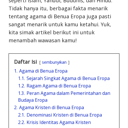
seperti Islam, Yahudi, Buddhis, dan Hindu.
Tidak hanya itu, berbagai fakta menarik
tentang agama di Benua Eropa juga pasti
sangat menarik untuk kamu ketahui. Yuk,
kita simak artikel berikut ini untuk
menambah wawasan kamu!
Daftar Isi
sembunyikan
1.
Agama di Benua Eropa
1.1.
Sejarah Singkat Agama di Benua Eropa
1.2.
Ragam Agama di Benua Eropa
1.3.
Peran Agama dalam Pemerintahan dan
Budaya Eropa
2.
Agama Kristen di Benua Eropa
2.1.
Denominasi Kristen di Benua Eropa
2.2.
Krisis Identitas Agama Kristen