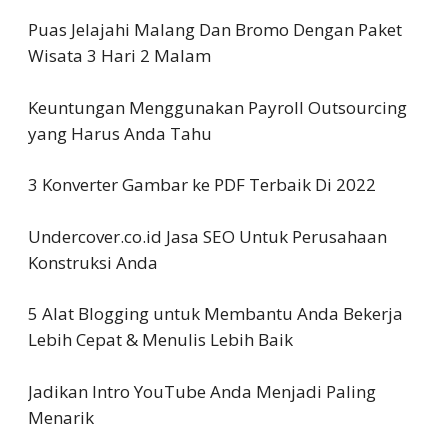
Puas Jelajahi Malang Dan Bromo Dengan Paket
Wisata 3 Hari 2 Malam
Keuntungan Menggunakan Payroll Outsourcing
yang Harus Anda Tahu
3 Konverter Gambar ke PDF Terbaik Di 2022
Undercover.co.id Jasa SEO Untuk Perusahaan
Konstruksi Anda
5 Alat Blogging untuk Membantu Anda Bekerja
Lebih Cepat & Menulis Lebih Baik
Jadikan Intro YouTube Anda Menjadi Paling
Menarik