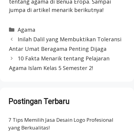
tentang agama di Benua Eropa. Sampai
jumpa di artikel menarik berikutnya!
Categories
Agama
Inilah Dalil yang Membuktikan Toleransi
Antar Umat Beragama Penting Dijaga
10 Fakta Menarik tentang Pelajaran
Agama Islam Kelas 5 Semester 2!
Postingan Terbaru
7 Tips Memilih Jasa Desain Logo Profesional
yang Berkualitas!