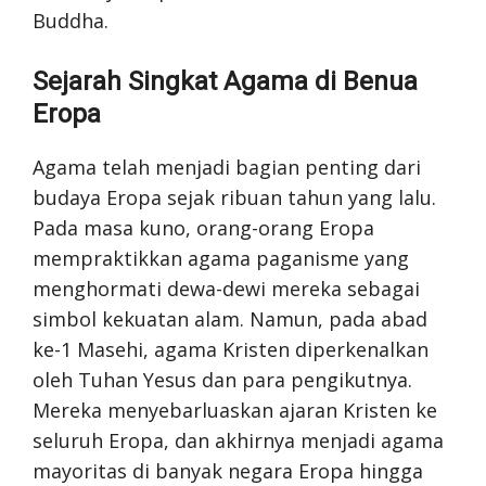
Buddha.
Sejarah Singkat Agama di Benua
Eropa
Agama telah menjadi bagian penting dari
budaya Eropa sejak ribuan tahun yang lalu.
Pada masa kuno, orang-orang Eropa
mempraktikkan agama paganisme yang
menghormati dewa-dewi mereka sebagai
simbol kekuatan alam. Namun, pada abad
ke-1 Masehi, agama Kristen diperkenalkan
oleh Tuhan Yesus dan para pengikutnya.
Mereka menyebarluaskan ajaran Kristen ke
seluruh Eropa, dan akhirnya menjadi agama
mayoritas di banyak negara Eropa hingga