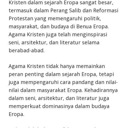
Kristen dalam sejarah Eropa sangat besar,
termasuk dalam Perang Salib dan Reformasi
Protestan yang memengaruhi politik,
masyarakat, dan budaya di Benua Eropa.
Agama Kristen juga telah menginspirasi
seni, arsitektur, dan literatur selama
berabad-abad.
Agama Kristen tidak hanya memainkan
peran penting dalam sejarah Eropa, tetapi
juga mempengaruhi cara pandang dan nilai-
nilai dalam masyarakat Eropa. Kehadirannya
dalam seni, arsitektur, dan literatur juga
memperkuat dominasinya dalam budaya
Eropa.