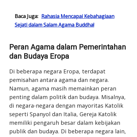
Baca Juga:
Rahasia Mencapai Kebahagiaan
Sejati dalam Salam Agama Buddha!
Peran Agama dalam Pemerintahan
dan Budaya Eropa
Di beberapa negara Eropa, terdapat
pemisahan antara agama dan negara.
Namun, agama masih memainkan peran
penting dalam politik dan budaya. Misalnya,
di negara-negara dengan mayoritas Katolik
seperti Spanyol dan Italia, Gereja Katolik
memiliki pengaruh besar dalam kebijakan
publik dan budaya. Di beberapa negara lain,