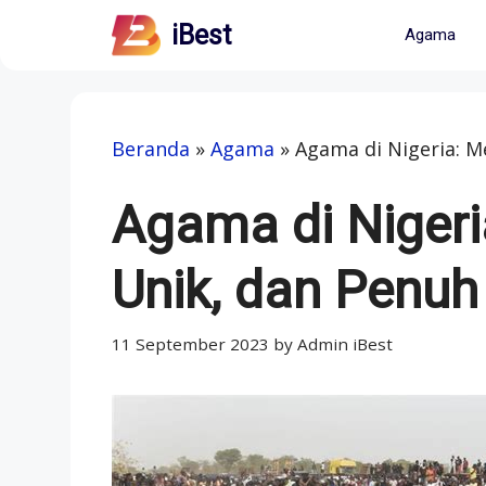
Skip
iBest
Agama
to
content
Beranda
»
Agama
»
Agama di Nigeria: M
Agama di Nigeri
Unik, dan Penuh 
11 September 2023
by
Admin iBest