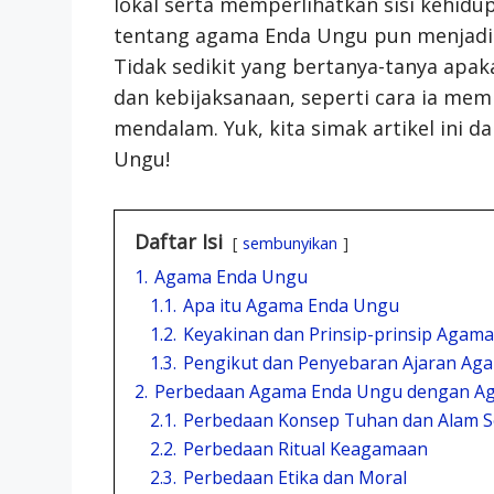
lokal serta memperlihatkan sisi kehidu
tentang agama Enda Ungu pun menjadi 
Tidak sedikit yang bertanya-tanya apa
dan kebijaksanaan, seperti cara ia me
mendalam. Yuk, kita simak artikel ini 
Ungu!
Daftar Isi
sembunyikan
1.
Agama Enda Ungu
1.1.
Apa itu Agama Enda Ungu
1.2.
Keyakinan dan Prinsip-prinsip Agam
1.3.
Pengikut dan Penyebaran Ajaran Ag
2.
Perbedaan Agama Enda Ungu dengan Ag
2.1.
Perbedaan Konsep Tuhan dan Alam 
2.2.
Perbedaan Ritual Keagamaan
2.3.
Perbedaan Etika dan Moral