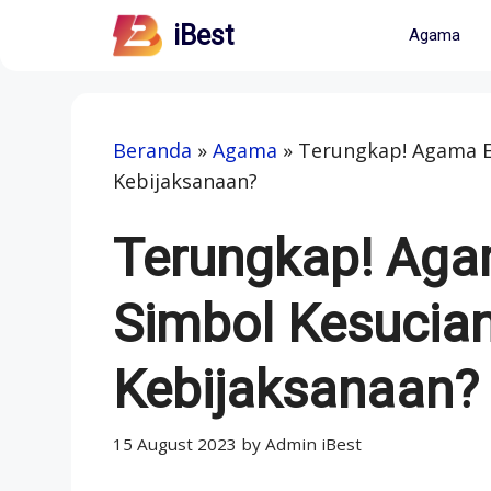
Skip
iBest
Agama
to
content
Beranda
»
Agama
»
Terungkap! Agama E
Kebijaksanaan?
Terungkap! Aga
Simbol Kesucia
Kebijaksanaan?
15 August 2023
by
Admin iBest