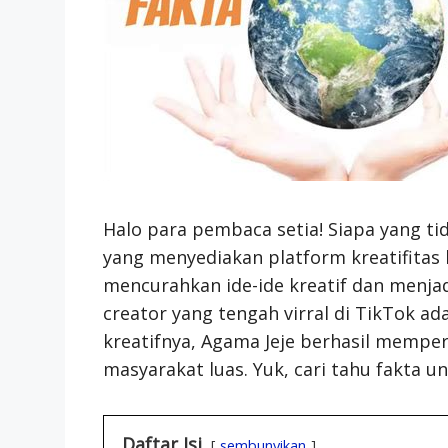
Halo para pembaca setia! Siapa yang tid
yang menyediakan platform kreatifitas 
mencurahkan ide-ide kreatif dan menjadi
creator yang tengah virral di TikTok a
kreatifnya, Agama Jeje berhasil mempe
masyarakat luas. Yuk, cari tahu fakta u
Daftar Isi
sembunyikan