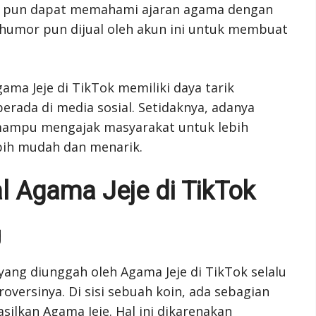
a pun dapat memahami ajaran agama dengan
humor pun dijual oleh akun ini untuk membuat
ama Jeje di TikTok memiliki daya tarik
erada di media sosial. Setidaknya, adanya
ampu mengajak masyarakat untuk lebih
ih mudah dan menarik.
l Agama Jeje di TikTok
g
yang diunggah oleh Agama Jeje di TikTok selalu
oversinya. Di sisi sebuah koin, ada sebagian
silkan Agama Jeje. Hal ini dikarenakan