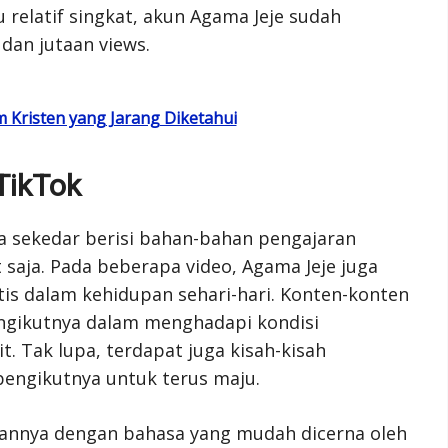
relatif singkat, akun Agama Jeje sudah
dan jutaan views.
Kristen yang Jarang Diketahui
TikTok
ya sekedar berisi bahan-bahan pengajaran
saja. Pada beberapa video, Agama Jeje juga
is dalam kehidupan sehari-hari. Konten-konten
gikutnya dalam menghadapi kondisi
 Tak lupa, terdapat juga kisah-kisah
pengikutnya untuk terus maju.
annya dengan bahasa yang mudah dicerna oleh