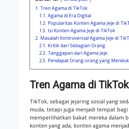
1.
Tren Agama di TikTok
1.1.
Agama di Era Digital
1.2.
Popularitas Konten Agama Jeje di Tik
1.3.
Isi Konten Agama Jeje di TikTok
2.
Masalah Kontroversial Agama Jeje di Tik
2.1.
Kritik dari Sebagian Orang
2.2.
Tanggapan dari Agama Jeje
2.3.
Pendapat Orang-orang yang Menduk
Tren Agama di TikTok
TikTok, sebagai jejaring sosial yang se
muda, tetapi juga menjadi tempat bagi
memperlihatkan bakat mereka dalam ben
konten yang ada, konten agama menjadi