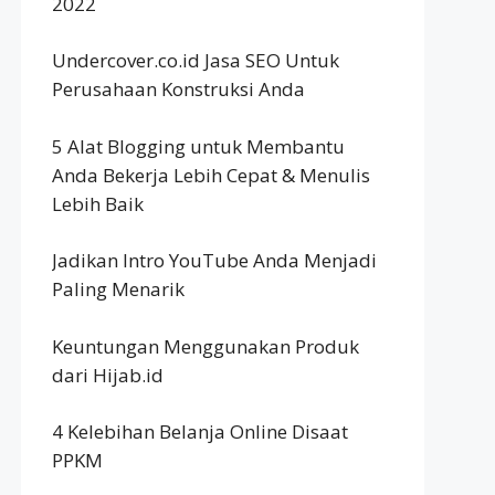
2022
Undercover.co.id Jasa SEO Untuk
Perusahaan Konstruksi Anda
5 Alat Blogging untuk Membantu
Anda Bekerja Lebih Cepat & Menulis
Lebih Baik
Jadikan Intro YouTube Anda Menjadi
Paling Menarik
Keuntungan Menggunakan Produk
dari Hijab.id
4 Kelebihan Belanja Online Disaat
PPKM