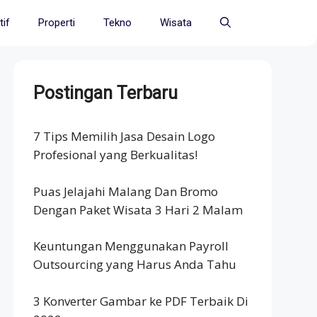
if
Properti
Tekno
Wisata
Postingan Terbaru
7 Tips Memilih Jasa Desain Logo
Profesional yang Berkualitas!
Puas Jelajahi Malang Dan Bromo
Dengan Paket Wisata 3 Hari 2 Malam
Keuntungan Menggunakan Payroll
Outsourcing yang Harus Anda Tahu
3 Konverter Gambar ke PDF Terbaik Di