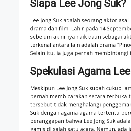
Siapa Lee Jong Suk?
Lee Jong Suk adalah seorang aktor asal
drama dan film. Lahir pada 14 Septembe
sebelum akhirnya naik daun sebagai akt
terkenal antara lain adalah drama “Pino
Selain itu, ia juga pernah membintangi fi
Spekulasi Agama Lee
Meskipun Lee Jong Suk sudah cukup lama
pernah membicarakan secara terbuka t
tersebut tidak menghalangi penggema
Suk dengan agama-agama tertentu ber
beranggapan bahwa Lee Jong Suk adala
gamis di salah satu acara. Namun, ada 