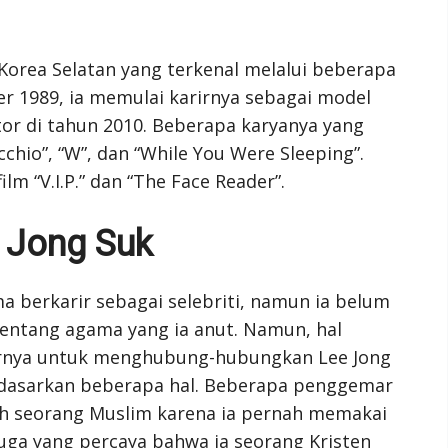
 Korea Selatan yang terkenal melalui beberapa
r 1989, ia memulai karirnya sebagai model
or di tahun 2010. Beberapa karyanya yang
cchio”, “W”, dan “While You Were Sleeping”.
lm “V.I.P.” dan “The Face Reader”.
 Jong Suk
 berkarir sebagai selebriti, namun ia belum
entang agama yang ia anut. Namun, hal
rnya untuk menghubung-hubungkan Lee Jong
dasarkan beberapa hal. Beberapa penggemar
h seorang Muslim karena ia pernah memakai
juga yang percaya bahwa ia seorang Kristen