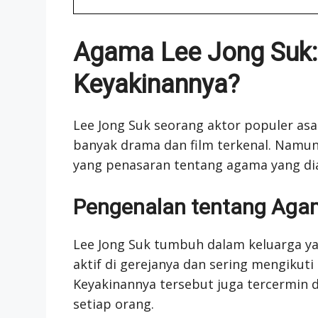
Agama Lee Jong Suk
Keyakinannya?
Lee Jong Suk seorang aktor populer asa
banyak drama dan film terkenal. Namun
yang penasaran tentang agama yang dia
Pengenalan tentang Aga
Lee Jong Suk tumbuh dalam keluarga yan
aktif di gerejanya dan sering mengikuti 
Keyakinannya tersebut juga tercermin
setiap orang.