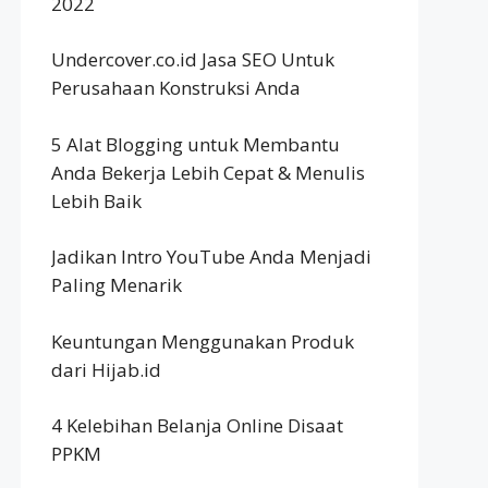
2022
Undercover.co.id Jasa SEO Untuk
Perusahaan Konstruksi Anda
5 Alat Blogging untuk Membantu
Anda Bekerja Lebih Cepat & Menulis
Lebih Baik
Jadikan Intro YouTube Anda Menjadi
Paling Menarik
Keuntungan Menggunakan Produk
dari Hijab.id
4 Kelebihan Belanja Online Disaat
PPKM