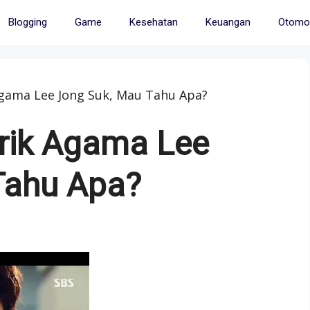
Blogging
Game
Kesehatan
Keuangan
Otomot
Agama Lee Jong Suk, Mau Tahu Apa?
rik Agama Lee
Tahu Apa?