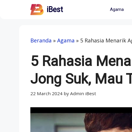
Skip
iBest
Agama
to
content
Beranda
»
Agama
»
5 Rahasia Menarik 
5 Rahasia Mena
Jong Suk, Mau 
22 March 2024
by
Admin iBest