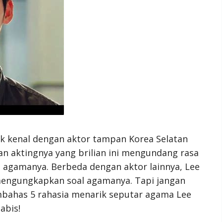
ak kenal dengan aktor tampan Korea Selatan
an aktingnya yang brilian ini mengundang rasa
 agamanya. Berbeda dengan aktor lainnya, Lee
mengungkapkan soal agamanya. Tapi jangan
embahas 5 rahasia menarik seputar agama Lee
abis!