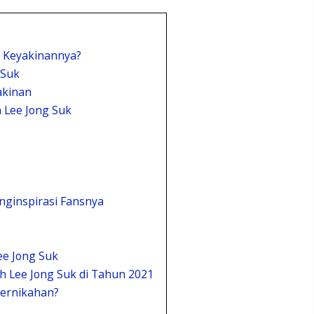
 Keyakinannya?
 Suk
akinan
 Lee Jong Suk
ginspirasi Fansnya
ee Jong Suk
h Lee Jong Suk di Tahun 2021
Pernikahan?