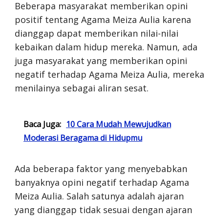
Beberapa masyarakat memberikan opini
positif tentang Agama Meiza Aulia karena
dianggap dapat memberikan nilai-nilai
kebaikan dalam hidup mereka. Namun, ada
juga masyarakat yang memberikan opini
negatif terhadap Agama Meiza Aulia, mereka
menilainya sebagai aliran sesat.
Baca Juga:
10 Cara Mudah Mewujudkan
Moderasi Beragama di Hidupmu
Ada beberapa faktor yang menyebabkan
banyaknya opini negatif terhadap Agama
Meiza Aulia. Salah satunya adalah ajaran
yang dianggap tidak sesuai dengan ajaran