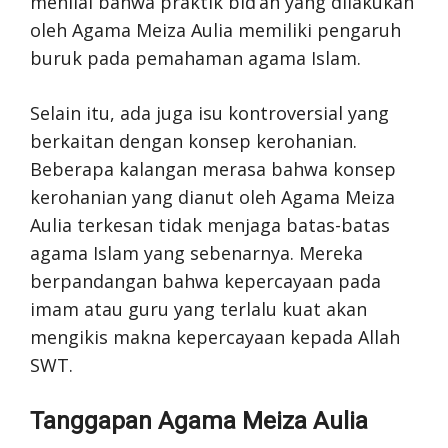
menilai bahwa praktik bid’ah yang dilakukan
oleh Agama Meiza Aulia memiliki pengaruh
buruk pada pemahaman agama Islam.
Selain itu, ada juga isu kontroversial yang
berkaitan dengan konsep kerohanian.
Beberapa kalangan merasa bahwa konsep
kerohanian yang dianut oleh Agama Meiza
Aulia terkesan tidak menjaga batas-batas
agama Islam yang sebenarnya. Mereka
berpandangan bahwa kepercayaan pada
imam atau guru yang terlalu kuat akan
mengikis makna kepercayaan kepada Allah
SWT.
Tanggapan Agama Meiza Aulia