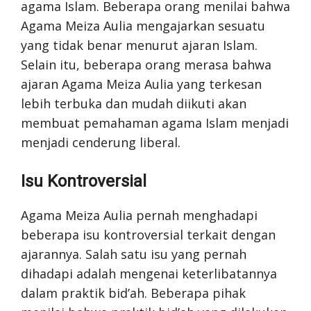
agama Islam. Beberapa orang menilai bahwa
Agama Meiza Aulia mengajarkan sesuatu
yang tidak benar menurut ajaran Islam.
Selain itu, beberapa orang merasa bahwa
ajaran Agama Meiza Aulia yang terkesan
lebih terbuka dan mudah diikuti akan
membuat pemahaman agama Islam menjadi
menjadi cenderung liberal.
Isu Kontroversial
Agama Meiza Aulia pernah menghadapi
beberapa isu kontroversial terkait dengan
ajarannya. Salah satu isu yang pernah
dihadapi adalah mengenai keterlibatannya
dalam praktik bid’ah. Beberapa pihak