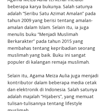
beberapa karya bukunya. Salah satunya
adalah “Seribu Satu Azimat Amalan” pada
tahun 2009 yang berisi tentang amalan-
amalan dalam Islam. Selain itu, ia juga
menulis buku “Menjadi Muslimah
Berkarakter” pada tahun 2015 yang
membahas tentang kepribadian seorang
muslimah yang baik. Buku ini sangat
populer di kalangan remaja muslimah.
Selain itu, Agama Meiza Aulia juga menjadi
kontributor dalam beberapa media cetak
dan elektronik di Indonesia. Salah satunya
adalah majalah “Hijabers”, yang memuat
tulisan-tulisannya tentang lifestyle
muslimah.