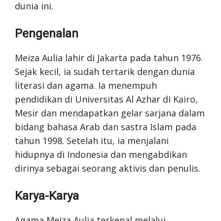
dunia ini.
Pengenalan
Meiza Aulia lahir di Jakarta pada tahun 1976.
Sejak kecil, ia sudah tertarik dengan dunia
literasi dan agama. Ia menempuh
pendidikan di Universitas Al Azhar di Kairo,
Mesir dan mendapatkan gelar sarjana dalam
bidang bahasa Arab dan sastra Islam pada
tahun 1998. Setelah itu, ia menjalani
hidupnya di Indonesia dan mengabdikan
dirinya sebagai seorang aktivis dan penulis.
Karya-Karya
Agama Meiza Aulia terkenal melalui