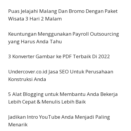
Puas Jelajahi Malang Dan Bromo Dengan Paket
Wisata 3 Hari 2 Malam
Keuntungan Menggunakan Payroll Outsourcing
yang Harus Anda Tahu
3 Konverter Gambar ke PDF Terbaik Di 2022
Undercover.co.id Jasa SEO Untuk Perusahaan
Konstruksi Anda
5 Alat Blogging untuk Membantu Anda Bekerja
Lebih Cepat & Menulis Lebih Baik
Jadikan Intro YouTube Anda Menjadi Paling
Menarik