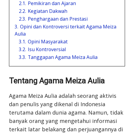
2.1.
Pemikiran dan Ajaran
2.2.
Kegiatan Dakwah
2.3.
Penghargaan dan Prestasi
3.
Opini dan Kontroversi terkait Agama Meiza
Aulia
3.1.
Opini Masyarakat
3.2.
Isu Kontroversial
3.3.
Tanggapan Agama Meiza Aulia
Tentang Agama Meiza Aulia
Agama Meiza Aulia adalah seorang aktivis
dan penulis yang dikenal di Indonesia
terutama dalam dunia agama. Namun, tidak
banyak orang yang mengetahui informasi
terkait latar belakang dan perjuangannya di