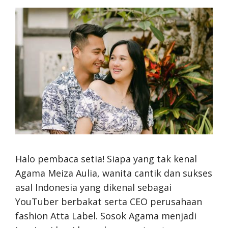
Halo pembaca setia! Siapa yang tak kenal
Agama Meiza Aulia, wanita cantik dan sukses
asal Indonesia yang dikenal sebagai
YouTuber berbakat serta CEO perusahaan
fashion Atta Label. Sosok Agama menjadi