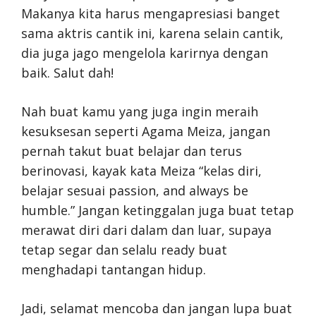
Makanya kita harus mengapresiasi banget
sama aktris cantik ini, karena selain cantik,
dia juga jago mengelola karirnya dengan
baik. Salut dah!
Nah buat kamu yang juga ingin meraih
kesuksesan seperti Agama Meiza, jangan
pernah takut buat belajar dan terus
berinovasi, kayak kata Meiza “kelas diri,
belajar sesuai passion, and always be
humble.” Jangan ketinggalan juga buat tetap
merawat diri dari dalam dan luar, supaya
tetap segar dan selalu ready buat
menghadapi tantangan hidup.
Jadi, selamat mencoba dan jangan lupa buat