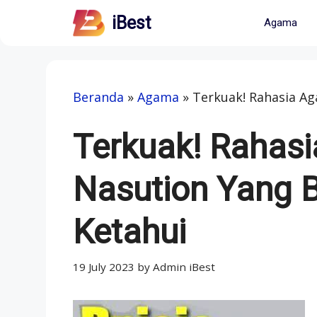
Skip
iBest
Agama
to
content
Beranda
»
Agama
»
Terkuak! Rahasia A
Terkuak! Rahasi
Nasution Yang
Ketahui
19 July 2023
by
Admin iBest