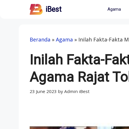
Skip
iBest
Agama
to
content
Beranda
»
Agama
»
Inilah Fakta-Fakta 
Inilah Fakta-Fa
Agama Rajat To
23 June 2023
by
Admin iBest