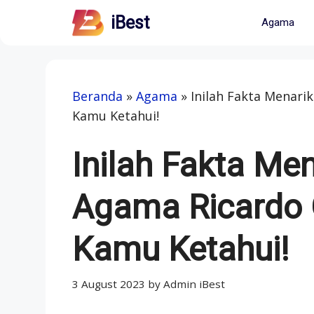
Skip
iBest
Agama
to
content
Beranda
»
Agama
»
Inilah Fakta Menari
Kamu Ketahui!
Inilah Fakta Men
Agama Ricardo 
Kamu Ketahui!
3 August 2023
by
Admin iBest