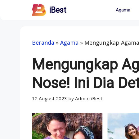
Skip
iBest
Agama
to
content
Beranda
»
Agama
»
Mengungkap Agama Su
Mengungkap Ag
Nose! Ini Dia Det
12 August 2023
by
Admin iBest