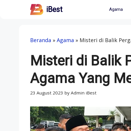
Skip
iBest
Agama
to
content
Beranda
»
Agama
»
Misteri di Balik P
Misteri di Balik
Agama Yang M
23 August 2023
by
Admin iBest