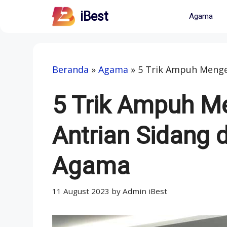
Skip
iBest
Agama
to
content
Beranda
»
Agama
»
5 Trik Ampuh Mengef
5 Trik Ampuh M
Antrian Sidang 
Agama
11 August 2023
by
Admin iBest