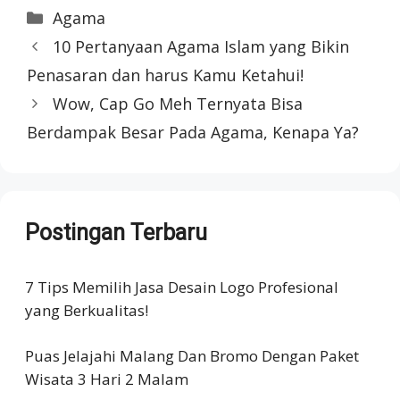
Categories
Agama
10 Pertanyaan Agama Islam yang Bikin
Penasaran dan harus Kamu Ketahui!
Wow, Cap Go Meh Ternyata Bisa
Berdampak Besar Pada Agama, Kenapa Ya?
Postingan Terbaru
7 Tips Memilih Jasa Desain Logo Profesional
yang Berkualitas!
Puas Jelajahi Malang Dan Bromo Dengan Paket
Wisata 3 Hari 2 Malam