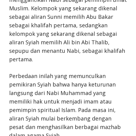
Muslim. Kelompok yang sekarang dikenal
sebagai aliran Sunni memilih Abu Bakar
sebagai khalifah pertama, sedangkan
kelompok yang sekarang dikenal sebagai
aliran Syiah memilih Ali bin Abi Thalib,
sepupu dan menantu Nabi, sebagai khalifah
pertama.
Perbedaan inilah yang memunculkan
pemikiran Syiah bahwa hanya keturunan
langsung dari Nabi Muhammad yang
memiliki hak untuk menjadi imam atau
pemimpin spiritual Islam. Pada masa ini,
aliran Syiah mulai berkembang dengan
pesat dan menghasilkan berbagai mazhab
dalam agama Syiah.