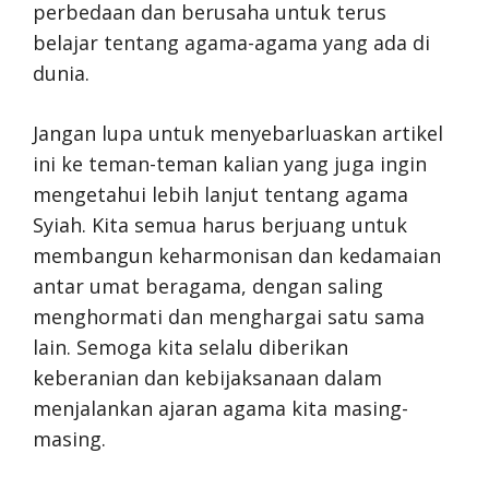
perbedaan dan berusaha untuk terus
belajar tentang agama-agama yang ada di
dunia.
Jangan lupa untuk menyebarluaskan artikel
ini ke teman-teman kalian yang juga ingin
mengetahui lebih lanjut tentang agama
Syiah. Kita semua harus berjuang untuk
membangun keharmonisan dan kedamaian
antar umat beragama, dengan saling
menghormati dan menghargai satu sama
lain. Semoga kita selalu diberikan
keberanian dan kebijaksanaan dalam
menjalankan ajaran agama kita masing-
masing.