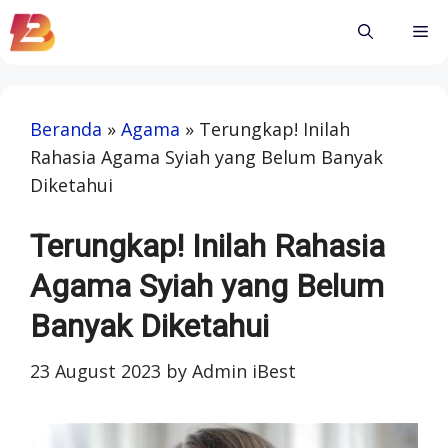
Skip
Me
to
content
Beranda
»
Agama
»
Terungkap! Inilah
Rahasia Agama Syiah yang Belum Banyak
Diketahui
Terungkap! Inilah Rahasia
Agama Syiah yang Belum
Banyak Diketahui
23 August 2023
by
Admin iBest