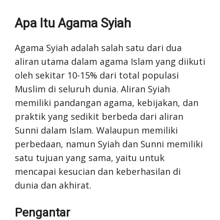
Apa Itu Agama Syiah
Agama Syiah adalah salah satu dari dua
aliran utama dalam agama Islam yang diikuti
oleh sekitar 10-15% dari total populasi
Muslim di seluruh dunia. Aliran Syiah
memiliki pandangan agama, kebijakan, dan
praktik yang sedikit berbeda dari aliran
Sunni dalam Islam. Walaupun memiliki
perbedaan, namun Syiah dan Sunni memiliki
satu tujuan yang sama, yaitu untuk
mencapai kesucian dan keberhasilan di
dunia dan akhirat.
Pengantar