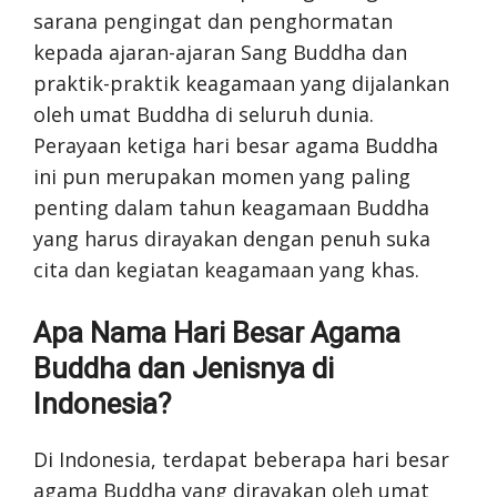
sarana pengingat dan penghormatan
kepada ajaran-ajaran Sang Buddha dan
praktik-praktik keagamaan yang dijalankan
oleh umat Buddha di seluruh dunia.
Perayaan ketiga hari besar agama Buddha
ini pun merupakan momen yang paling
penting dalam tahun keagamaan Buddha
yang harus dirayakan dengan penuh suka
cita dan kegiatan keagamaan yang khas.
Apa Nama Hari Besar Agama
Buddha dan Jenisnya di
Indonesia?
Di Indonesia, terdapat beberapa hari besar
agama Buddha yang dirayakan oleh umat