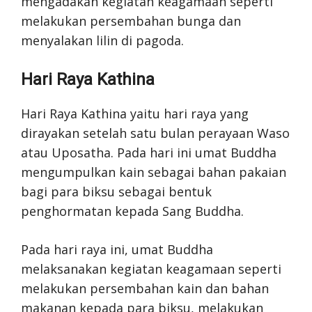
mengadakan kegiatan keagamaan seperti
melakukan persembahan bunga dan
menyalakan lilin di pagoda.
Hari Raya Kathina
Hari Raya Kathina yaitu hari raya yang
dirayakan setelah satu bulan perayaan Waso
atau Uposatha. Pada hari ini umat Buddha
mengumpulkan kain sebagai bahan pakaian
bagi para biksu sebagai bentuk
penghormatan kepada Sang Buddha.
Pada hari raya ini, umat Buddha
melaksanakan kegiatan keagamaan seperti
melakukan persembahan kain dan bahan
makanan kepada para biksu, melakukan