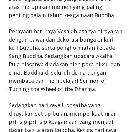
atas merupakan momen yang paling
penting dalam tahun keagamaan Buddha.
Perayaan hari raya Vesak biasanya dirayakan
dengan pawai dan dekorasi bunga di kuil-
kuil Buddha, serta penghormatan kepada
Sang Buddha. Sedangkan upacara Asalha
Puja biasanya diadakan oleh para biksu dan
umat Buddha di seluruh dunia dengan
membaca dan mempelajari Sermon on
Turning the Wheel of the Dharma.
Sedangkan hari raya Uposatha yang
dirayakan setiap bulan, memperkuat nilai
prinsip-prinsip keagamaan yang menjadi
dasar bagi ajaran Buddha. Ketiga hari raya