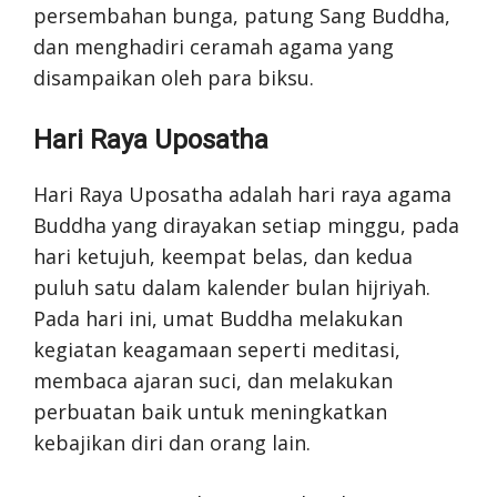
persembahan bunga, patung Sang Buddha,
dan menghadiri ceramah agama yang
disampaikan oleh para biksu.
Hari Raya Uposatha
Hari Raya Uposatha adalah hari raya agama
Buddha yang dirayakan setiap minggu, pada
hari ketujuh, keempat belas, dan kedua
puluh satu dalam kalender bulan hijriyah.
Pada hari ini, umat Buddha melakukan
kegiatan keagamaan seperti meditasi,
membaca ajaran suci, dan melakukan
perbuatan baik untuk meningkatkan
kebajikan diri dan orang lain.