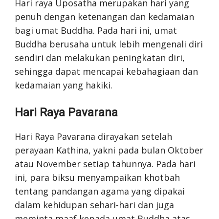
Hari raya Uposatha merupakan hari yang
penuh dengan ketenangan dan kedamaian
bagi umat Buddha. Pada hari ini, umat
Buddha berusaha untuk lebih mengenali diri
sendiri dan melakukan peningkatan diri,
sehingga dapat mencapai kebahagiaan dan
kedamaian yang hakiki.
Hari Raya Pavarana
Hari Raya Pavarana dirayakan setelah
perayaan Kathina, yakni pada bulan Oktober
atau November setiap tahunnya. Pada hari
ini, para biksu menyampaikan khotbah
tentang pandangan agama yang dipakai
dalam kehidupan sehari-hari dan juga
meminta maaf kepada umat Buddha atas