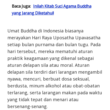
Baca Juga:
Inilah Kitab Suci Agama Buddha
yang Jarang Diketahui!
Umat Buddha di Indonesia biasanya
merayakan Hari Raya Uposatha Upavasatha
setiap bulan purnama dan bulan tugu. Pada
hari tersebut, mereka mematuhi aturan
praktik keagamaan yang dikenal sebagai
aturan delapan sila atau moral. Aturan
delapan sila terdiri dari larangan mengambil
nyawa, mencuri, berbuat dosa seksual,
berdusta, minum alkohol atau obat-obatan
terlarang, serta larangan makan pada waktu
yang tidak tepat dan menari atau
bersenang-senang.