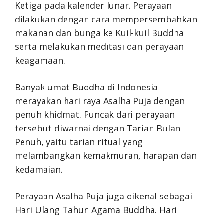
Ketiga pada kalender lunar. Perayaan
dilakukan dengan cara mempersembahkan
makanan dan bunga ke Kuil-kuil Buddha
serta melakukan meditasi dan perayaan
keagamaan.
Banyak umat Buddha di Indonesia
merayakan hari raya Asalha Puja dengan
penuh khidmat. Puncak dari perayaan
tersebut diwarnai dengan Tarian Bulan
Penuh, yaitu tarian ritual yang
melambangkan kemakmuran, harapan dan
kedamaian.
Perayaan Asalha Puja juga dikenal sebagai
Hari Ulang Tahun Agama Buddha. Hari