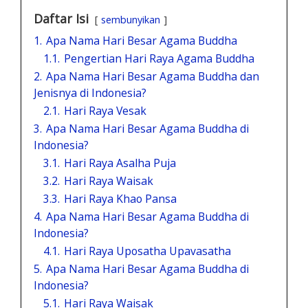
Daftar Isi
sembunyikan
1.
Apa Nama Hari Besar Agama Buddha
1.1.
Pengertian Hari Raya Agama Buddha
2.
Apa Nama Hari Besar Agama Buddha dan
Jenisnya di Indonesia?
2.1.
Hari Raya Vesak
3.
Apa Nama Hari Besar Agama Buddha di
Indonesia?
3.1.
Hari Raya Asalha Puja
3.2.
Hari Raya Waisak
3.3.
Hari Raya Khao Pansa
4.
Apa Nama Hari Besar Agama Buddha di
Indonesia?
4.1.
Hari Raya Uposatha Upavasatha
5.
Apa Nama Hari Besar Agama Buddha di
Indonesia?
5.1.
Hari Raya Waisak