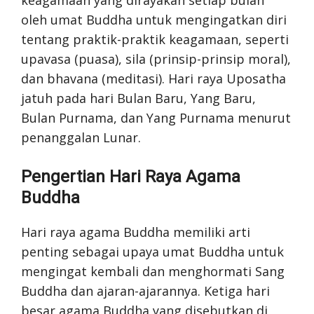
keagamaan yang dirayakan setiap bulan
oleh umat Buddha untuk mengingatkan diri
tentang praktik-praktik keagamaan, seperti
upavasa (puasa), sila (prinsip-prinsip moral),
dan bhavana (meditasi). Hari raya Uposatha
jatuh pada hari Bulan Baru, Yang Baru,
Bulan Purnama, dan Yang Purnama menurut
penanggalan Lunar.
Pengertian Hari Raya Agama
Buddha
Hari raya agama Buddha memiliki arti
penting sebagai upaya umat Buddha untuk
mengingat kembali dan menghormati Sang
Buddha dan ajaran-ajarannya. Ketiga hari
besar agama Buddha yang disebutkan di