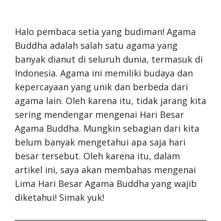
Halo pembaca setia yang budiman! Agama
Buddha adalah salah satu agama yang
banyak dianut di seluruh dunia, termasuk di
Indonesia. Agama ini memiliki budaya dan
kepercayaan yang unik dan berbeda dari
agama lain. Oleh karena itu, tidak jarang kita
sering mendengar mengenai Hari Besar
Agama Buddha. Mungkin sebagian dari kita
belum banyak mengetahui apa saja hari
besar tersebut. Oleh karena itu, dalam
artikel ini, saya akan membahas mengenai
Lima Hari Besar Agama Buddha yang wajib
diketahui! Simak yuk!