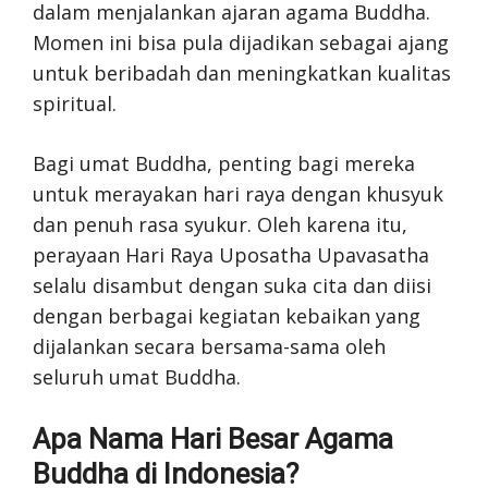
dalam menjalankan ajaran agama Buddha.
Momen ini bisa pula dijadikan sebagai ajang
untuk beribadah dan meningkatkan kualitas
spiritual.
Bagi umat Buddha, penting bagi mereka
untuk merayakan hari raya dengan khusyuk
dan penuh rasa syukur. Oleh karena itu,
perayaan Hari Raya Uposatha Upavasatha
selalu disambut dengan suka cita dan diisi
dengan berbagai kegiatan kebaikan yang
dijalankan secara bersama-sama oleh
seluruh umat Buddha.
Apa Nama Hari Besar Agama
Buddha di Indonesia?