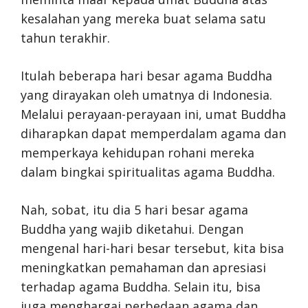
kesalahan yang mereka buat selama satu
tahun terakhir.
Itulah beberapa hari besar agama Buddha
yang dirayakan oleh umatnya di Indonesia.
Melalui perayaan-perayaan ini, umat Buddha
diharapkan dapat memperdalam agama dan
memperkaya kehidupan rohani mereka
dalam bingkai spiritualitas agama Buddha.
Nah, sobat, itu dia 5 hari besar agama
Buddha yang wajib diketahui. Dengan
mengenal hari-hari besar tersebut, kita bisa
meningkatkan pemahaman dan apresiasi
terhadap agama Buddha. Selain itu, bisa
juga menghargai perbedaan agama dan