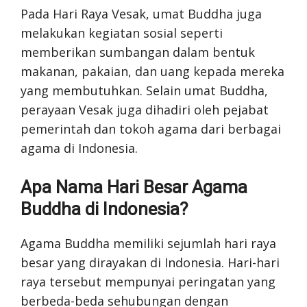
Pada Hari Raya Vesak, umat Buddha juga
melakukan kegiatan sosial seperti
memberikan sumbangan dalam bentuk
makanan, pakaian, dan uang kepada mereka
yang membutuhkan. Selain umat Buddha,
perayaan Vesak juga dihadiri oleh pejabat
pemerintah dan tokoh agama dari berbagai
agama di Indonesia.
Apa Nama Hari Besar Agama
Buddha di Indonesia?
Agama Buddha memiliki sejumlah hari raya
besar yang dirayakan di Indonesia. Hari-hari
raya tersebut mempunyai peringatan yang
berbeda-beda sehubungan dengan