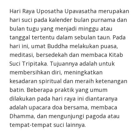
Hari Raya Uposatha Upavasatha merupakan
hari suci pada kalender bulan purnama dan
bulan tugu yang menjadi minggu atau
tanggal tertentu dalam sebulan taun. Pada
hari ini, umat Buddha melakukan puasa,
meditasi, bersedekah dan membaca Kitab
Suci Tripitaka. Tujuannya adalah untuk
membersihkan diri, meningkatkan
kesadaran spiritual dan meraih ketenangan
batin. Beberapa praktik yang umum
dilakukan pada hari raya ini diantaranya
adalah upacara doa bersama, membaca
Dhamma, dan mengunjungi pagoda atau
tempat-tempat suci lainnya.