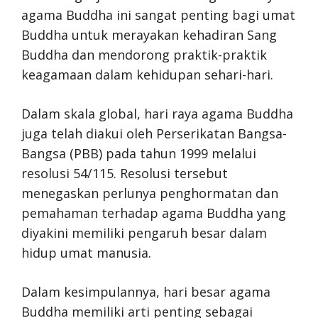
agama Buddha ini sangat penting bagi umat
Buddha untuk merayakan kehadiran Sang
Buddha dan mendorong praktik-praktik
keagamaan dalam kehidupan sehari-hari.
Dalam skala global, hari raya agama Buddha
juga telah diakui oleh Perserikatan Bangsa-
Bangsa (PBB) pada tahun 1999 melalui
resolusi 54/115. Resolusi tersebut
menegaskan perlunya penghormatan dan
pemahaman terhadap agama Buddha yang
diyakini memiliki pengaruh besar dalam
hidup umat manusia.
Dalam kesimpulannya, hari besar agama
Buddha memiliki arti penting sebagai