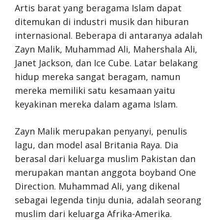
Artis barat yang beragama Islam dapat
ditemukan di industri musik dan hiburan
internasional. Beberapa di antaranya adalah
Zayn Malik, Muhammad Ali, Mahershala Ali,
Janet Jackson, dan Ice Cube. Latar belakang
hidup mereka sangat beragam, namun
mereka memiliki satu kesamaan yaitu
keyakinan mereka dalam agama Islam.
Zayn Malik merupakan penyanyi, penulis
lagu, dan model asal Britania Raya. Dia
berasal dari keluarga muslim Pakistan dan
merupakan mantan anggota boyband One
Direction. Muhammad Ali, yang dikenal
sebagai legenda tinju dunia, adalah seorang
muslim dari keluarga Afrika-Amerika.