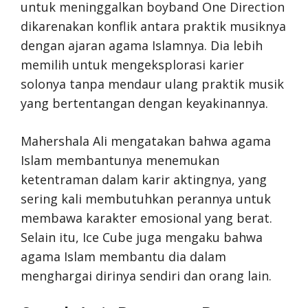
untuk meninggalkan boyband One Direction
dikarenakan konflik antara praktik musiknya
dengan ajaran agama Islamnya. Dia lebih
memilih untuk mengeksplorasi karier
solonya tanpa mendaur ulang praktik musik
yang bertentangan dengan keyakinannya.
Mahershala Ali mengatakan bahwa agama
Islam membantunya menemukan
ketentraman dalam karir aktingnya, yang
sering kali membutuhkan perannya untuk
membawa karakter emosional yang berat.
Selain itu, Ice Cube juga mengaku bahwa
agama Islam membantu dia dalam
menghargai dirinya sendiri dan orang lain.