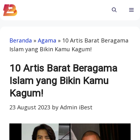
Skip
Me
to
content
Beranda
»
Agama
»
10 Artis Barat Beragama
Islam yang Bikin Kamu Kagum!
10 Artis Barat Beragama
Islam yang Bikin Kamu
Kagum!
23 August 2023
by
Admin iBest