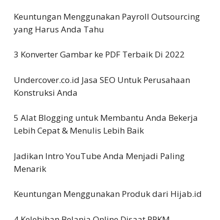
Keuntungan Menggunakan Payroll Outsourcing
yang Harus Anda Tahu
3 Konverter Gambar ke PDF Terbaik Di 2022
Undercover.co.id Jasa SEO Untuk Perusahaan
Konstruksi Anda
5 Alat Blogging untuk Membantu Anda Bekerja
Lebih Cepat & Menulis Lebih Baik
Jadikan Intro YouTube Anda Menjadi Paling
Menarik
Keuntungan Menggunakan Produk dari Hijab.id
4 Kelebihan Belanja Online Disaat PPKM