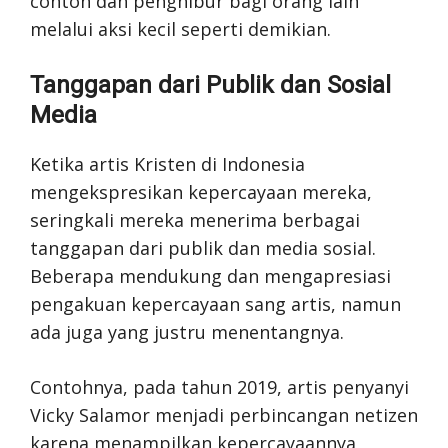
contoh dan penghibur bagi orang lain
melalui aksi kecil seperti demikian.
Tanggapan dari Publik dan Sosial
Media
Ketika artis Kristen di Indonesia
mengekspresikan kepercayaan mereka,
seringkali mereka menerima berbagai
tanggapan dari publik dan media sosial.
Beberapa mendukung dan mengapresiasi
pengakuan kepercayaan sang artis, namun
ada juga yang justru menentangnya.
Contohnya, pada tahun 2019, artis penyanyi
Vicky Salamor menjadi perbincangan netizen
karena menampilkan kepercayaannya