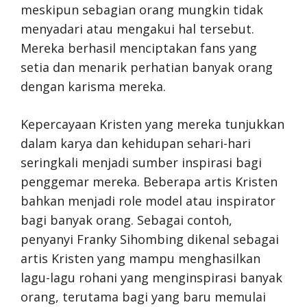
meskipun sebagian orang mungkin tidak
menyadari atau mengakui hal tersebut.
Mereka berhasil menciptakan fans yang
setia dan menarik perhatian banyak orang
dengan karisma mereka.
Kepercayaan Kristen yang mereka tunjukkan
dalam karya dan kehidupan sehari-hari
seringkali menjadi sumber inspirasi bagi
penggemar mereka. Beberapa artis Kristen
bahkan menjadi role model atau inspirator
bagi banyak orang. Sebagai contoh,
penyanyi Franky Sihombing dikenal sebagai
artis Kristen yang mampu menghasilkan
lagu-lagu rohani yang menginspirasi banyak
orang, terutama bagi yang baru memulai