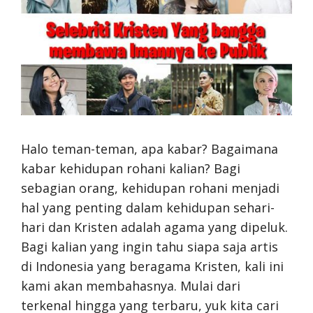
Halo teman-teman, apa kabar? Bagaimana
kabar kehidupan rohani kalian? Bagi
sebagian orang, kehidupan rohani menjadi
hal yang penting dalam kehidupan sehari-
hari dan Kristen adalah agama yang dipeluk.
Bagi kalian yang ingin tahu siapa saja artis
di Indonesia yang beragama Kristen, kali ini
kami akan membahasnya. Mulai dari
terkenal hingga yang terbaru, yuk kita cari