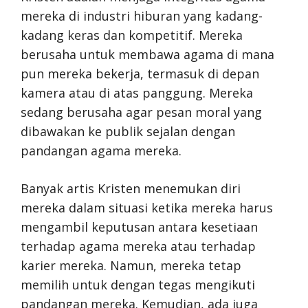
mereka di industri hiburan yang kadang-
kadang keras dan kompetitif. Mereka
berusaha untuk membawa agama di mana
pun mereka bekerja, termasuk di depan
kamera atau di atas panggung. Mereka
sedang berusaha agar pesan moral yang
dibawakan ke publik sejalan dengan
pandangan agama mereka.
Banyak artis Kristen menemukan diri
mereka dalam situasi ketika mereka harus
mengambil keputusan antara kesetiaan
terhadap agama mereka atau terhadap
karier mereka. Namun, mereka tetap
memilih untuk dengan tegas mengikuti
pandangan mereka. Kemudian, ada juga