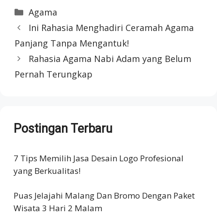
Categories
Agama
Ini Rahasia Menghadiri Ceramah Agama
Panjang Tanpa Mengantuk!
Rahasia Agama Nabi Adam yang Belum
Pernah Terungkap
Postingan Terbaru
7 Tips Memilih Jasa Desain Logo Profesional
yang Berkualitas!
Puas Jelajahi Malang Dan Bromo Dengan Paket
Wisata 3 Hari 2 Malam