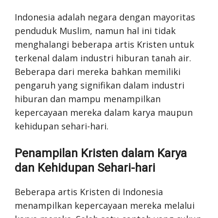
Indonesia adalah negara dengan mayoritas
penduduk Muslim, namun hal ini tidak
menghalangi beberapa artis Kristen untuk
terkenal dalam industri hiburan tanah air.
Beberapa dari mereka bahkan memiliki
pengaruh yang signifikan dalam industri
hiburan dan mampu menampilkan
kepercayaan mereka dalam karya maupun
kehidupan sehari-hari.
Penampilan Kristen dalam Karya
dan Kehidupan Sehari-hari
Beberapa artis Kristen di Indonesia
menampilkan kepercayaan mereka melalui