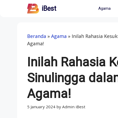
Skip
iBest
Agama
to
content
Beranda
»
Agama
»
Inilah Rahasia Kes
Agama!
Inilah Rahasia 
Sinulingga da
Agama!
5 January 2024
by
Admin iBest