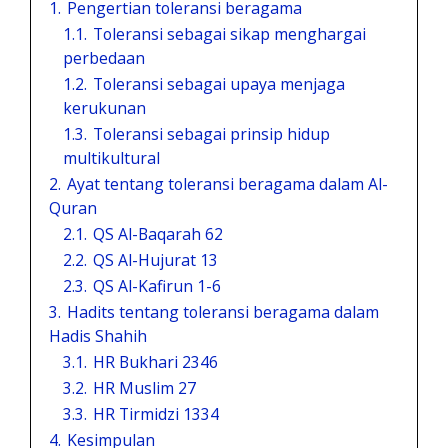
1.
Pengertian toleransi beragama
1.1.
Toleransi sebagai sikap menghargai
perbedaan
1.2.
Toleransi sebagai upaya menjaga
kerukunan
1.3.
Toleransi sebagai prinsip hidup
multikultural
2.
Ayat tentang toleransi beragama dalam Al-
Quran
2.1.
QS Al-Baqarah 62
2.2.
QS Al-Hujurat 13
2.3.
QS Al-Kafirun 1-6
3.
Hadits tentang toleransi beragama dalam
Hadis Shahih
3.1.
HR Bukhari 2346
3.2.
HR Muslim 27
3.3.
HR Tirmidzi 1334
4.
Kesimpulan