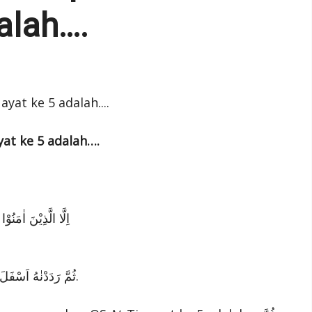
alah….
yat ke 5 adalah….
اِلَّا الَّذِيْنَ اٰمَ
. ثُمَّ رَدَدْنٰهُ اَسْفَلَ سَافِلِيْنَۙ.