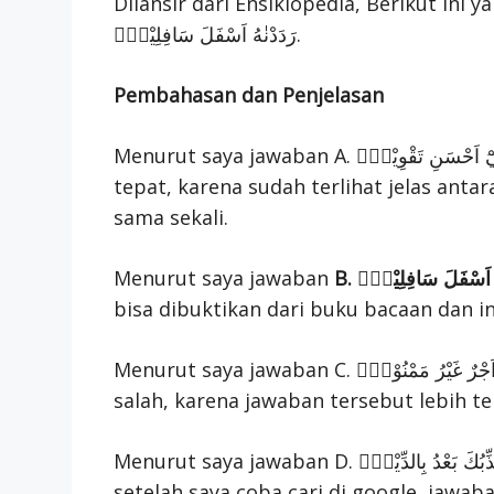
Dilansir dari Ensiklopedia, Berikut ini ya
رَدَدْنٰهُ اَسْفَلَ سَافِلِيْنَۙ.
Pembahasan dan Penjelasan
Menurut saya jawaban A. لَقَدْ خَلَقْنَا الْاِنْسَانَ فِيْٓ اَحْسَنِ تَقْوِيْمٍۖ adalah jawaban yang kurang
tepat, karena sudah terlihat jelas ant
sama sekali.
Menurut saya jawaban
B. هُ اَسْفَلَ سَافِلِيْنَۙ
bisa dibuktikan dari buku bacaan dan i
Menurut saya jawaban C. اِلَّا الَّذِيْنَ اٰمَنُوْا وَعَمِلُوا الصّٰلِحٰتِ فَلَهُمْ اَجْرٌ غَيْرُ مَمْنُوْنٍۗ adalah jawaban
salah, karena jawaban tersebut lebih te
Menurut saya jawaban D. فَمَا يُكَذِّبُكَ بَعْدُ بِالدِّيْنِۗ benar adalah jawaban salah, karena
setelah saya coba cari di google, jawaba