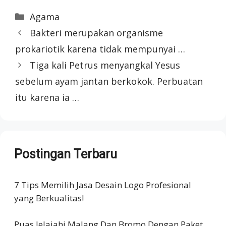
Categories
Agama
Bakteri merupakan organisme
prokariotik karena tidak mempunyai …
Tiga kali Petrus menyangkal Yesus
sebelum ayam jantan berkokok. Perbuatan
itu karena ia …
Postingan Terbaru
7 Tips Memilih Jasa Desain Logo Profesional
yang Berkualitas!
Puas Jelajahi Malang Dan Bromo Dengan Paket