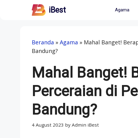
Skip
iBest
Agama
to
content
Beranda
»
Agama
»
Mahal Banget! Berap
Bandung?
Mahal Banget! 
Perceraian di 
Bandung?
4 August 2023
by
Admin iBest