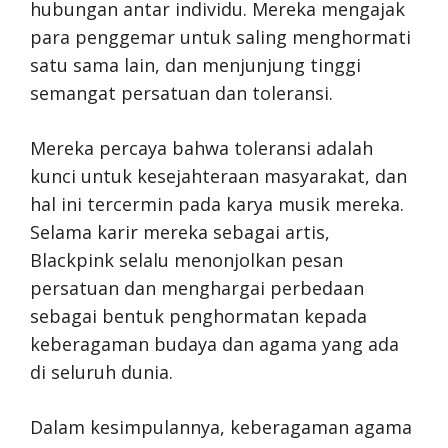
hubungan antar individu. Mereka mengajak
para penggemar untuk saling menghormati
satu sama lain, dan menjunjung tinggi
semangat persatuan dan toleransi.
Mereka percaya bahwa toleransi adalah
kunci untuk kesejahteraan masyarakat, dan
hal ini tercermin pada karya musik mereka.
Selama karir mereka sebagai artis,
Blackpink selalu menonjolkan pesan
persatuan dan menghargai perbedaan
sebagai bentuk penghormatan kepada
keberagaman budaya dan agama yang ada
di seluruh dunia.
Dalam kesimpulannya, keberagaman agama