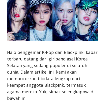
Halo penggemar K-Pop dan Blackpink, kabar
terbaru datang dari girlband asal Korea
Selatan yang sedang populer di seluruh
dunia. Dalam artikel ini, kami akan
membocorkan biodata lengkap dari
keempat anggota Blackpink, termasuk
agama mereka. Yuk, simak selengkapnya di
bawah ini!