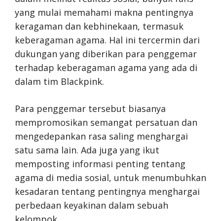
yang mulai memahami makna pentingnya
keragaman dan kebhinekaan, termasuk
keberagaman agama. Hal ini tercermin dari
dukungan yang diberikan para penggemar
terhadap keberagaman agama yang ada di
dalam tim Blackpink.
Para penggemar tersebut biasanya
mempromosikan semangat persatuan dan
mengedepankan rasa saling menghargai
satu sama lain. Ada juga yang ikut
memposting informasi penting tentang
agama di media sosial, untuk menumbuhkan
kesadaran tentang pentingnya menghargai
perbedaan keyakinan dalam sebuah
kelompok.