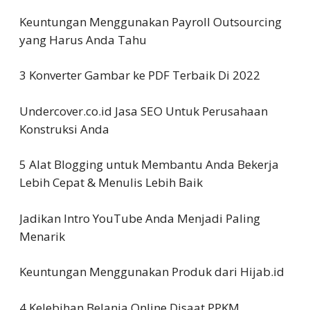
Keuntungan Menggunakan Payroll Outsourcing
yang Harus Anda Tahu
3 Konverter Gambar ke PDF Terbaik Di 2022
Undercover.co.id Jasa SEO Untuk Perusahaan
Konstruksi Anda
5 Alat Blogging untuk Membantu Anda Bekerja
Lebih Cepat & Menulis Lebih Baik
Jadikan Intro YouTube Anda Menjadi Paling
Menarik
Keuntungan Menggunakan Produk dari Hijab.id
4 Kelebihan Belanja Online Disaat PPKM