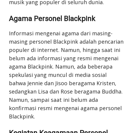
musik yang populer di seluruh dunia.
Agama Personel Blackpink
Informasi mengenai agama dari masing-
masing personel Blackpink adalah pencarian
populer di internet. Namun, hingga saat ini
belum ada informasi yang resmi mengenai
agama Blackpink. Namun, ada beberapa
spekulasi yang muncul di media sosial
bahwa Jennie dan Jisoo beragama Kristen,
sedangkan Lisa dan Rose beragama Buddha.
Namun, sampai saat ini belum ada
konfirmasi resmi mengenai agama personel
Blackpink.
Kegiatan Keagamaan Personel