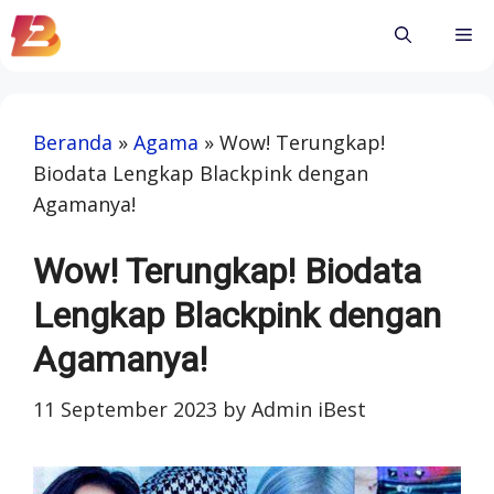
Skip
Me
to
content
Beranda
»
Agama
»
Wow! Terungkap!
Biodata Lengkap Blackpink dengan
Agamanya!
Wow! Terungkap! Biodata
Lengkap Blackpink dengan
Agamanya!
11 September 2023
by
Admin iBest