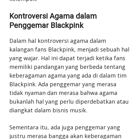
Kontroversi Agama dalam
Penggemar Blackpink
Dalam hal kontroversi agama dalam
kalangan fans Blackpink, menjadi sebuah hal
yang wajar. Hal ini dapat terjadi ketika fans
memiliki pandangan yang berbeda tentang
keberagaman agama yang ada di dalam tim
Blackpink. Ada penggemar yang merasa
tidak nyaman dan merasa bahwa agama
bukanlah hal yang perlu diperdebatkan atau
diangkat dalam bisnis musik.
Sementara itu, ada juga penggemar yang
justru merasa bangga akan keberagaman