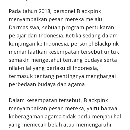
Pada tahun 2018, personel Blackpink
menyampaikan pesan mereka melalui
Darmasiswa, sebuah program pertukaran
pelajar dari Indonesia. Ketika sedang dalam
kunjungan ke Indonesia, personel Blackpink
memanfaatkan kesempatan tersebut untuk
semakin mengetahui tentang budaya serta
nilai-nilai yang berlaku di Indonesia,
termasuk tentang pentingnya menghargai
perbedaan budaya dan agama.
Dalam kesempatan tersebut, Blackpink
menyampaikan pesan mereka, yaitu bahwa
keberagaman agama tidak perlu menjadi hal
yang memecah belah atau memengaruhi