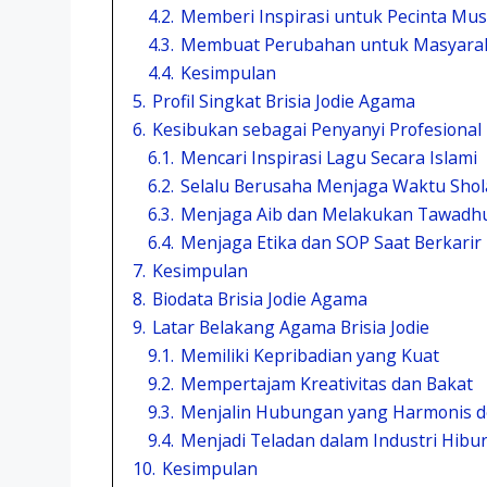
4.2.
Memberi Inspirasi untuk Pecinta Mus
4.3.
Membuat Perubahan untuk Masyara
4.4.
Kesimpulan
5.
Profil Singkat Brisia Jodie Agama
6.
Kesibukan sebagai Penyanyi Profesional
6.1.
Mencari Inspirasi Lagu Secara Islami
6.2.
Selalu Berusaha Menjaga Waktu Shol
6.3.
Menjaga Aib dan Melakukan Tawadh
6.4.
Menjaga Etika dan SOP Saat Berkarir
7.
Kesimpulan
8.
Biodata Brisia Jodie Agama
9.
Latar Belakang Agama Brisia Jodie
9.1.
Memiliki Kepribadian yang Kuat
9.2.
Mempertajam Kreativitas dan Bakat
9.3.
Menjalin Hubungan yang Harmonis d
9.4.
Menjadi Teladan dalam Industri Hibu
10.
Kesimpulan