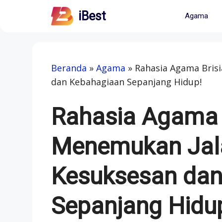
Skip
iBest
Agama
to
content
Beranda
»
Agama
»
Rahasia Agama Brisi
dan Kebahagiaan Sepanjang Hidup!
Rahasia Agama B
Menemukan Jal
Kesuksesan dan
Sepanjang Hidu