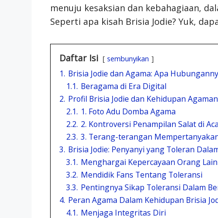
menuju kesaksian dan kebahagiaan, dala
Seperti apa kisah Brisia Jodie? Yuk, dap
Daftar Isi
sembunyikan
1.
Brisia Jodie dan Agama: Apa Hubungann
1.1.
Beragama di Era Digital
2.
Profil Brisia Jodie dan Kehidupan Agama
2.1.
1. Foto Adu Domba Agama
2.2.
2. Kontroversi Penampilan Salat di Ac
2.3.
3. Terang-terangan Mempertanyakan
3.
Brisia Jodie: Penyanyi yang Toleran Dal
3.1.
Menghargai Kepercayaan Orang Lain
3.2.
Mendidik Fans Tentang Toleransi
3.3.
Pentingnya Sikap Toleransi Dalam B
4.
Peran Agama Dalam Kehidupan Brisia Jod
4.1.
Menjaga Integritas Diri