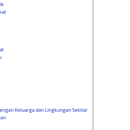
ik
kat
at
u
engan Keluarga dan Lingkungan Sekitar
ran