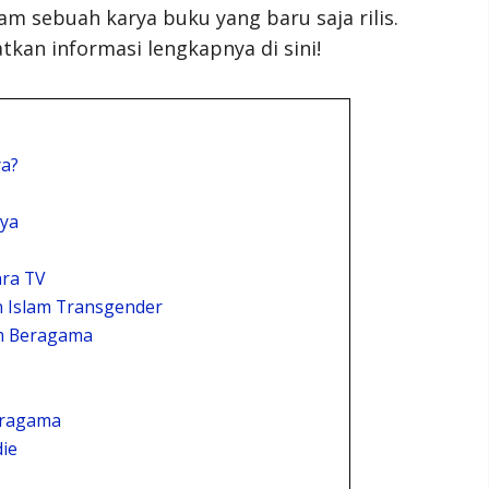
m sebuah karya buku yang baru saja rilis.
atkan informasi lengkapnya di sini!
ya?
nya
ara TV
 Islam Transgender
am Beragama
eragama
ie