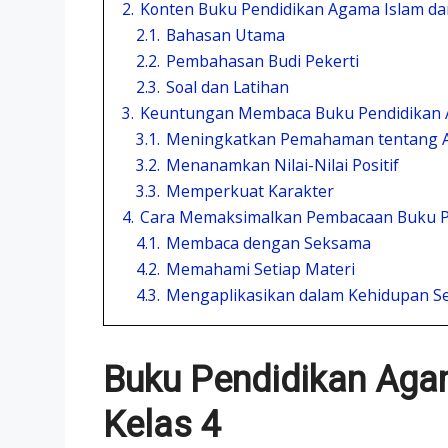
2.
Konten Buku Pendidikan Agama Islam dan
2.1.
Bahasan Utama
2.2.
Pembahasan Budi Pekerti
2.3.
Soal dan Latihan
3.
Keuntungan Membaca Buku Pendidikan Ag
3.1.
Meningkatkan Pemahaman tentang A
3.2.
Menanamkan Nilai-Nilai Positif
3.3.
Memperkuat Karakter
4.
Cara Memaksimalkan Pembacaan Buku Pen
4.1.
Membaca dengan Seksama
4.2.
Memahami Setiap Materi
4.3.
Mengaplikasikan dalam Kehidupan Se
Buku Pendidikan Agam
Kelas 4