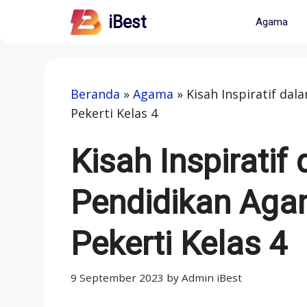
Skip
iBest
Agama
to
content
Beranda
»
Agama
»
Kisah Inspiratif da
Pekerti Kelas 4
Kisah Inspiratif
Pendidikan Aga
Pekerti Kelas 4
9 September 2023
by
Admin iBest