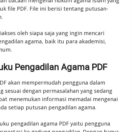
han bacaan mengenai hukum agama Islam yang
k file PDF. File ini berisi tentang putusan-
.
akses oleh siapa saja yang ingin mencari
ngadilan agama, baik itu para akademisi,
umum.
uku Pengadilan Agama PDF
 PDF akan mempermudah pengguna dalam
g sesuai dengan permasalahan yang sedang
dapat menemukan informasi memadai mengenai
da setiap putusan pengadilan agama.
uku pengadilan agama PDF yaitu pengguna
sportasi ke gedung pengadilan. Dengan hanya