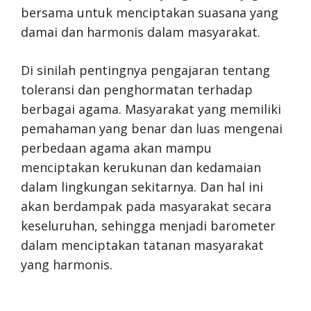
bersama untuk menciptakan suasana yang
damai dan harmonis dalam masyarakat.
Di sinilah pentingnya pengajaran tentang
toleransi dan penghormatan terhadap
berbagai agama. Masyarakat yang memiliki
pemahaman yang benar dan luas mengenai
perbedaan agama akan mampu
menciptakan kerukunan dan kedamaian
dalam lingkungan sekitarnya. Dan hal ini
akan berdampak pada masyarakat secara
keseluruhan, sehingga menjadi barometer
dalam menciptakan tatanan masyarakat
yang harmonis.