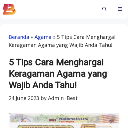
Skip
Me
to
content
Beranda
»
Agama
»
5 Tips Cara Menghargai
Keragaman Agama yang Wajib Anda Tahu!
5 Tips Cara Menghargai
Keragaman Agama yang
Wajib Anda Tahu!
24 June 2023
by
Admin iBest