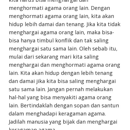
menghormati agama orang lain. Dengan
menghormati agama orang lain, kita akan
hidup lebih damai dan tenang. Jika kita tidak
menghargai agama orang lain, maka bisa-
bisa hanya timbul konflik dan tak saling
menghargai satu sama lain. Oleh sebab itu,
mulai dari sekarang mari kita saling
menghargai dan menghormati agama orang
lain. Kita akan hidup dengan lebih tenang
dan damai jika kita bisa saling menghargai
satu sama lain. Jangan pernah melakukan
hal-hal yang bisa menyakiti agama orang
lain. Bertindaklah dengan sopan dan santun
dalam menghadapi keragaman agama.
Jadilah manusia yang bijak dan menghargai
keragaman agama.