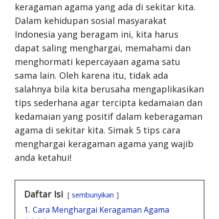
keragaman agama yang ada di sekitar kita.
Dalam kehidupan sosial masyarakat
Indonesia yang beragam ini, kita harus
dapat saling menghargai, memahami dan
menghormati kepercayaan agama satu
sama lain. Oleh karena itu, tidak ada
salahnya bila kita berusaha mengaplikasikan
tips sederhana agar tercipta kedamaian dan
kedamaian yang positif dalam keberagaman
agama di sekitar kita. Simak 5 tips cara
menghargai keragaman agama yang wajib
anda ketahui!
Daftar Isi
sembunyikan
1.
Cara Menghargai Keragaman Agama