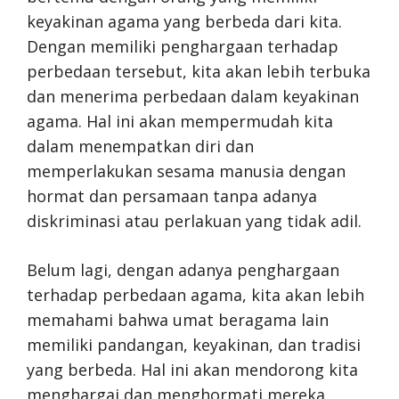
keyakinan agama yang berbeda dari kita.
Dengan memiliki penghargaan terhadap
perbedaan tersebut, kita akan lebih terbuka
dan menerima perbedaan dalam keyakinan
agama. Hal ini akan mempermudah kita
dalam menempatkan diri dan
memperlakukan sesama manusia dengan
hormat dan persamaan tanpa adanya
diskriminasi atau perlakuan yang tidak adil.
Belum lagi, dengan adanya penghargaan
terhadap perbedaan agama, kita akan lebih
memahami bahwa umat beragama lain
memiliki pandangan, keyakinan, dan tradisi
yang berbeda. Hal ini akan mendorong kita
menghargai dan menghormati mereka