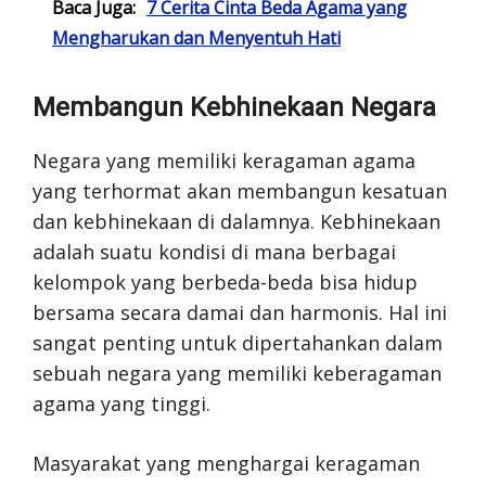
Baca Juga:
7 Cerita Cinta Beda Agama yang
Mengharukan dan Menyentuh Hati
Membangun Kebhinekaan Negara
Negara yang memiliki keragaman agama
yang terhormat akan membangun kesatuan
dan kebhinekaan di dalamnya. Kebhinekaan
adalah suatu kondisi di mana berbagai
kelompok yang berbeda-beda bisa hidup
bersama secara damai dan harmonis. Hal ini
sangat penting untuk dipertahankan dalam
sebuah negara yang memiliki keberagaman
agama yang tinggi.
Masyarakat yang menghargai keragaman