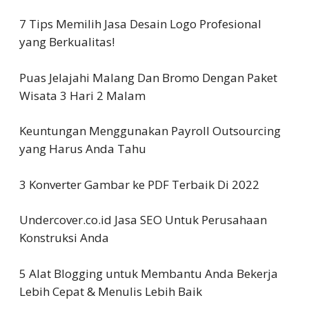
7 Tips Memilih Jasa Desain Logo Profesional
yang Berkualitas!
Puas Jelajahi Malang Dan Bromo Dengan Paket
Wisata 3 Hari 2 Malam
Keuntungan Menggunakan Payroll Outsourcing
yang Harus Anda Tahu
3 Konverter Gambar ke PDF Terbaik Di 2022
Undercover.co.id Jasa SEO Untuk Perusahaan
Konstruksi Anda
5 Alat Blogging untuk Membantu Anda Bekerja
Lebih Cepat & Menulis Lebih Baik