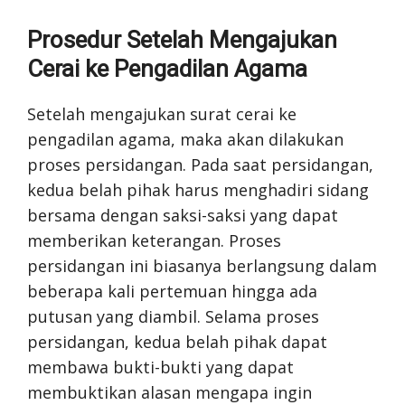
Prosedur Setelah Mengajukan
Cerai ke Pengadilan Agama
Setelah mengajukan surat cerai ke
pengadilan agama, maka akan dilakukan
proses persidangan. Pada saat persidangan,
kedua belah pihak harus menghadiri sidang
bersama dengan saksi-saksi yang dapat
memberikan keterangan. Proses
persidangan ini biasanya berlangsung dalam
beberapa kali pertemuan hingga ada
putusan yang diambil. Selama proses
persidangan, kedua belah pihak dapat
membawa bukti-bukti yang dapat
membuktikan alasan mengapa ingin