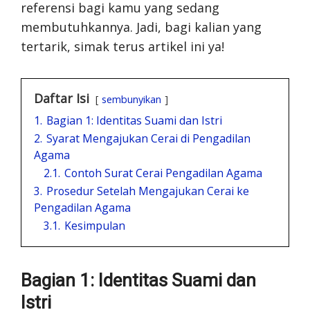
referensi bagi kamu yang sedang
membutuhkannya. Jadi, bagi kalian yang
tertarik, simak terus artikel ini ya!
Daftar Isi
sembunyikan
1.
Bagian 1: Identitas Suami dan Istri
2.
Syarat Mengajukan Cerai di Pengadilan
Agama
2.1.
Contoh Surat Cerai Pengadilan Agama
3.
Prosedur Setelah Mengajukan Cerai ke
Pengadilan Agama
3.1.
Kesimpulan
Bagian 1: Identitas Suami dan
Istri