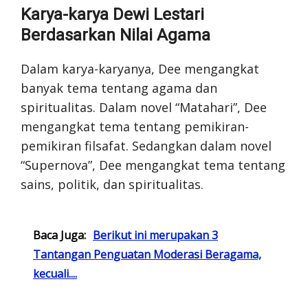
Karya-karya Dewi Lestari
Berdasarkan Nilai Agama
Dalam karya-karyanya, Dee mengangkat
banyak tema tentang agama dan
spiritualitas. Dalam novel “Matahari”, Dee
mengangkat tema tentang pemikiran-
pemikiran filsafat. Sedangkan dalam novel
“Supernova”, Dee mengangkat tema tentang
sains, politik, dan spiritualitas.
Baca Juga:
Berikut ini merupakan 3
Tantangan Penguatan Moderasi Beragama,
kecuali....