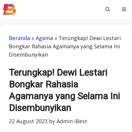
Skip
Me
to
content
Beranda
»
Agama
»
Terungkap! Dewi Lestari
Bongkar Rahasia Agamanya yang Selama Ini
Disembunyikan
Terungkap! Dewi Lestari
Bongkar Rahasia
Agamanya yang Selama Ini
Disembunyikan
22 August 2023
by
Admin iBest