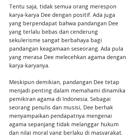
Tentu saja, tidak semua orang merespon
karya-karya Dee dengan positif. Ada juga
yang berpendapat bahwa pandangan Dee
yang terlalu bebas dan cenderung
sekulerisme sangat berbahaya bagi
pandangan keagamaan seseorang. Ada pula
yang merasa Dee melecehkan agama dengan
karya-karyanya.
Meskipun demikian, pandangan Dee tetap
menjadi penting dalam memahami dinamika
pemikiran agama di Indonesia. Sebagai
seorang penulis dan musisi, Dee berhak
menyampaikan pendapatnya mengenai
agama sepanjang tidak melanggar hukum
dan nilai moral yang berlaku di masyarakat.