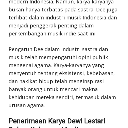
modern Indonesia. Namun, karya-karyanya
bukan hanya terbatas pada sastra. Dee juga
terlibat dalam industri musik Indonesia dan
menjadi penggerak penting dalam
perkembangan musik indie saat ini.
Pengaruh Dee dalam industri sastra dan
musik telah mempengaruhi opini publik
mengenai agama. Karya-karyanya yang
menyentuh tentang eksistensi, kebebasan,
dan hakikat hidup telah menginspirasi
banyak orang untuk mencari makna
kehidupan mereka sendiri, termasuk dalam
urusan agama.
Penerimaan Karya Dewi Lestari