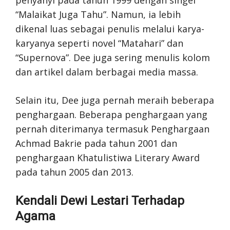
“Malaikat Juga Tahu”. Namun, ia lebih
dikenal luas sebagai penulis melalui karya-
karyanya seperti novel “Matahari” dan
“Supernova”. Dee juga sering menulis kolom
dan artikel dalam berbagai media massa.
Selain itu, Dee juga pernah meraih beberapa
penghargaan. Beberapa penghargaan yang
pernah diterimanya termasuk Penghargaan
Achmad Bakrie pada tahun 2001 dan
penghargaan Khatulistiwa Literary Award
pada tahun 2005 dan 2013.
Kendali Dewi Lestari Terhadap
Agama