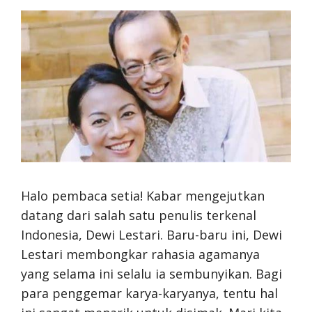
Halo pembaca setia! Kabar mengejutkan
datang dari salah satu penulis terkenal
Indonesia, Dewi Lestari. Baru-baru ini, Dewi
Lestari membongkar rahasia agamanya
yang selama ini selalu ia sembunyikan. Bagi
para penggemar karya-karyanya, tentu hal