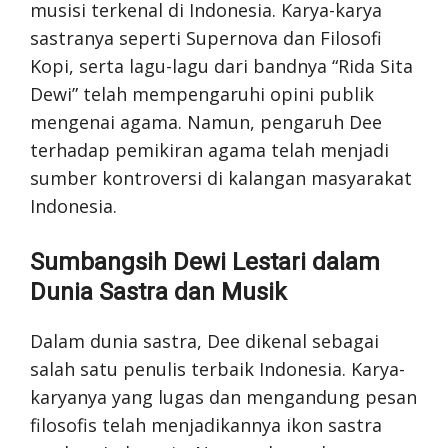
musisi terkenal di Indonesia. Karya-karya
sastranya seperti Supernova dan Filosofi
Kopi, serta lagu-lagu dari bandnya “Rida Sita
Dewi” telah mempengaruhi opini publik
mengenai agama. Namun, pengaruh Dee
terhadap pemikiran agama telah menjadi
sumber kontroversi di kalangan masyarakat
Indonesia.
Sumbangsih Dewi Lestari dalam
Dunia Sastra dan Musik
Dalam dunia sastra, Dee dikenal sebagai
salah satu penulis terbaik Indonesia. Karya-
karyanya yang lugas dan mengandung pesan
filosofis telah menjadikannya ikon sastra