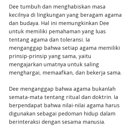
Dee tumbuh dan menghabiskan masa
kecilnya di lingkungan yang beragam agama
dan budaya. Hal ini memungkinkan Dee
untuk memiliki pemahaman yang luas
tentang agama dan toleransi. Ia
menganggap bahwa setiap agama memiliki
prinsip-prinsip yang sama, yaitu
mengajarkan umatnya untuk saling
menghargai, memaafkan, dan bekerja sama.
Dee menganggap bahwa agama bukanlah
semata-mata tentang ritual dan doktrin. Ia
berpendapat bahwa nilai-nilai agama harus
digunakan sebagai pedoman hidup dalam
berinteraksi dengan sesama manusia.