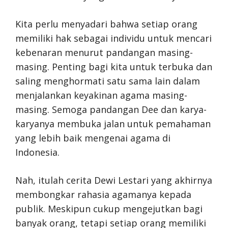
Kita perlu menyadari bahwa setiap orang
memiliki hak sebagai individu untuk mencari
kebenaran menurut pandangan masing-
masing. Penting bagi kita untuk terbuka dan
saling menghormati satu sama lain dalam
menjalankan keyakinan agama masing-
masing. Semoga pandangan Dee dan karya-
karyanya membuka jalan untuk pemahaman
yang lebih baik mengenai agama di
Indonesia.
Nah, itulah cerita Dewi Lestari yang akhirnya
membongkar rahasia agamanya kepada
publik. Meskipun cukup mengejutkan bagi
banyak orang, tetapi setiap orang memiliki