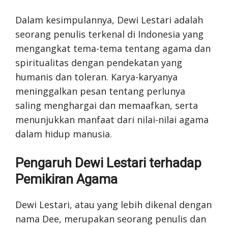
Dalam kesimpulannya, Dewi Lestari adalah
seorang penulis terkenal di Indonesia yang
mengangkat tema-tema tentang agama dan
spiritualitas dengan pendekatan yang
humanis dan toleran. Karya-karyanya
meninggalkan pesan tentang perlunya
saling menghargai dan memaafkan, serta
menunjukkan manfaat dari nilai-nilai agama
dalam hidup manusia.
Pengaruh Dewi Lestari terhadap
Pemikiran Agama
Dewi Lestari, atau yang lebih dikenal dengan
nama Dee, merupakan seorang penulis dan