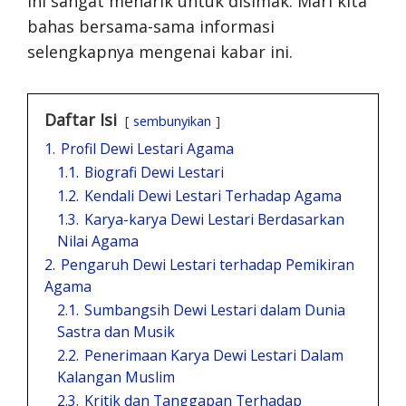
ini sangat menarik untuk disimak. Mari kita
bahas bersama-sama informasi
selengkapnya mengenai kabar ini.
Daftar Isi
sembunyikan
1.
Profil Dewi Lestari Agama
1.1.
Biografi Dewi Lestari
1.2.
Kendali Dewi Lestari Terhadap Agama
1.3.
Karya-karya Dewi Lestari Berdasarkan
Nilai Agama
2.
Pengaruh Dewi Lestari terhadap Pemikiran
Agama
2.1.
Sumbangsih Dewi Lestari dalam Dunia
Sastra dan Musik
2.2.
Penerimaan Karya Dewi Lestari Dalam
Kalangan Muslim
2.3.
Kritik dan Tanggapan Terhadap