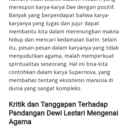
merespon karya-karya Dee dengan positif.
Banyak yang berpendapat bahwa karya-
karyanya yang lugas dan jujur dapat
membantu kita dalam merenungkan makna
hidup dan mencari kedamaian batin. Selain
itu, pesan-pesan dalam karyanya yang tidak
menyudutkan agama, malah memperkuat
spiritualitas seseorang. Hal ini bisa kita
contohkan dalam karya Supernova, yang
membahas tentang eksistensi manusia di
dunia yang sangat kompleks.
Kritik dan Tanggapan Terhadap
Pandangan Dewi Lestari Mengenai
Agama