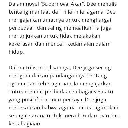
Dalam novel “Supernova: Akar”, Dee menulis
tentang manfaat dari nilai-nilai agama. Dee
mengajarkan umatnya untuk menghargai
perbedaan dan saling memaafkan. Ia juga
menunjukkan untuk tidak melakukan
kekerasan dan mencari kedamaian dalam
hidup.
Dalam tulisan-tulisannya, Dee juga sering
mengemukakan pandangannya tentang
agama dan keberagaman. Ia mengajarkan
untuk melihat perbedaan sebagai sesuatu
yang positif dan memperkaya. Dee juga
menekankan bahwa agama harus digunakan
sebagai sarana untuk meraih kedamaian dan
kebahagiaan.