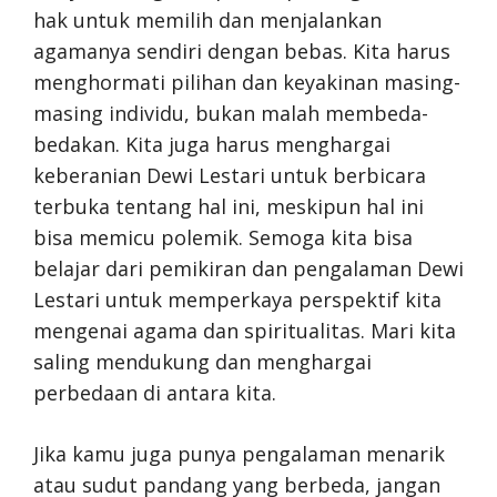
hak untuk memilih dan menjalankan
agamanya sendiri dengan bebas. Kita harus
menghormati pilihan dan keyakinan masing-
masing individu, bukan malah membeda-
bedakan. Kita juga harus menghargai
keberanian Dewi Lestari untuk berbicara
terbuka tentang hal ini, meskipun hal ini
bisa memicu polemik. Semoga kita bisa
belajar dari pemikiran dan pengalaman Dewi
Lestari untuk memperkaya perspektif kita
mengenai agama dan spiritualitas. Mari kita
saling mendukung dan menghargai
perbedaan di antara kita.
Jika kamu juga punya pengalaman menarik
atau sudut pandang yang berbeda, jangan