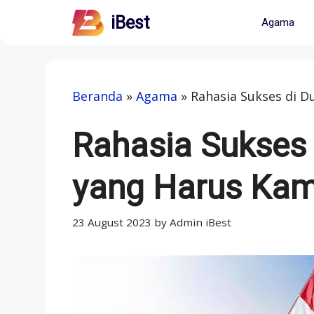
Skip
iBest
Agama
to
content
Beranda
»
Agama
»
Rahasia Sukses di D
Rahasia Sukses d
yang Harus Kam
23 August 2023
by
Admin iBest