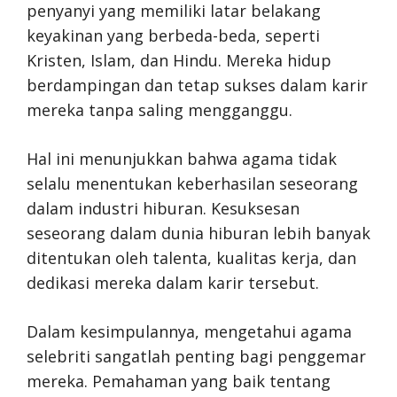
penyanyi yang memiliki latar belakang
keyakinan yang berbeda-beda, seperti
Kristen, Islam, dan Hindu. Mereka hidup
berdampingan dan tetap sukses dalam karir
mereka tanpa saling mengganggu.
Hal ini menunjukkan bahwa agama tidak
selalu menentukan keberhasilan seseorang
dalam industri hiburan. Kesuksesan
seseorang dalam dunia hiburan lebih banyak
ditentukan oleh talenta, kualitas kerja, dan
dedikasi mereka dalam karir tersebut.
Dalam kesimpulannya, mengetahui agama
selebriti sangatlah penting bagi penggemar
mereka. Pemahaman yang baik tentang