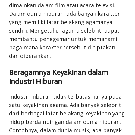
dimainkan dalam film atau acara televisi.
Dalam dunia hiburan, ada banyak karakter
yang memiliki latar belakang agamanya
sendiri. Mengetahui agama selebriti dapat
membantu penggemar untuk memahami
bagaimana karakter tersebut diciptakan
dan diperankan.
Beragamnya Keyakinan dalam
Industri Hiburan
Industri hiburan tidak terbatas hanya pada
satu keyakinan agama. Ada banyak selebriti
dari berbagai latar belakang keyakinan yang
hidup berdampingan dalam dunia hiburan.
Contohnya, dalam dunia musik, ada banyak