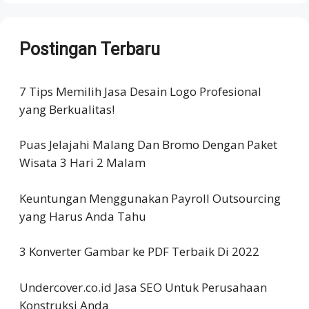
Postingan Terbaru
7 Tips Memilih Jasa Desain Logo Profesional
yang Berkualitas!
Puas Jelajahi Malang Dan Bromo Dengan Paket
Wisata 3 Hari 2 Malam
Keuntungan Menggunakan Payroll Outsourcing
yang Harus Anda Tahu
3 Konverter Gambar ke PDF Terbaik Di 2022
Undercover.co.id Jasa SEO Untuk Perusahaan
Konstruksi Anda