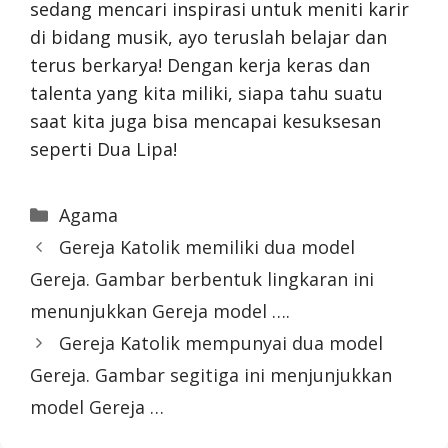
sedang mencari inspirasi untuk meniti karir
di bidang musik, ayo teruslah belajar dan
terus berkarya! Dengan kerja keras dan
talenta yang kita miliki, siapa tahu suatu
saat kita juga bisa mencapai kesuksesan
seperti Dua Lipa!
Categories
Agama
Gereja Katolik memiliki dua model
Gereja. Gambar berbentuk lingkaran ini
menunjukkan Gereja model ….
Gereja Katolik mempunyai dua model
Gereja. Gambar segitiga ini menjunjukkan
model Gereja …