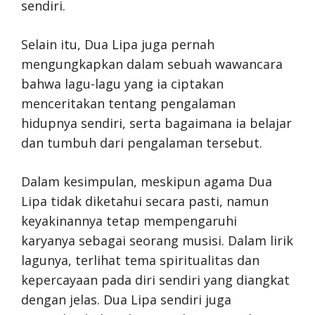
sendiri.
Selain itu, Dua Lipa juga pernah
mengungkapkan dalam sebuah wawancara
bahwa lagu-lagu yang ia ciptakan
menceritakan tentang pengalaman
hidupnya sendiri, serta bagaimana ia belajar
dan tumbuh dari pengalaman tersebut.
Dalam kesimpulan, meskipun agama Dua
Lipa tidak diketahui secara pasti, namun
keyakinannya tetap mempengaruhi
karyanya sebagai seorang musisi. Dalam lirik
lagunya, terlihat tema spiritualitas dan
kepercayaan pada diri sendiri yang diangkat
dengan jelas. Dua Lipa sendiri juga