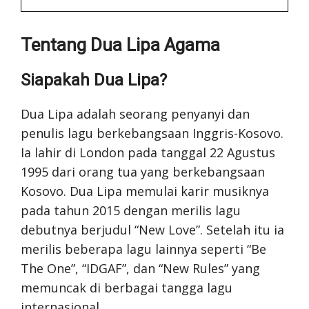
Tentang Dua Lipa Agama
Siapakah Dua Lipa?
Dua Lipa adalah seorang penyanyi dan
penulis lagu berkebangsaan Inggris-Kosovo.
Ia lahir di London pada tanggal 22 Agustus
1995 dari orang tua yang berkebangsaan
Kosovo. Dua Lipa memulai karir musiknya
pada tahun 2015 dengan merilis lagu
debutnya berjudul “New Love”. Setelah itu ia
merilis beberapa lagu lainnya seperti “Be
The One”, “IDGAF”, dan “New Rules” yang
memuncak di berbagai tangga lagu
internasional.