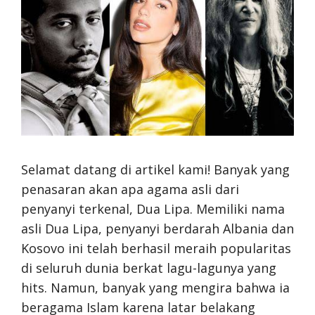
Selamat datang di artikel kami! Banyak yang
penasaran akan apa agama asli dari
penyanyi terkenal, Dua Lipa. Memiliki nama
asli Dua Lipa, penyanyi berdarah Albania dan
Kosovo ini telah berhasil meraih popularitas
di seluruh dunia berkat lagu-lagunya yang
hits. Namun, banyak yang mengira bahwa ia
beragama Islam karena latar belakang