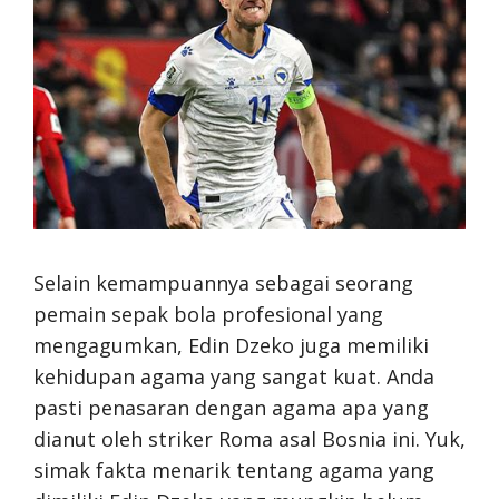
Selain kemampuannya sebagai seorang
pemain sepak bola profesional yang
mengagumkan, Edin Dzeko juga memiliki
kehidupan agama yang sangat kuat. Anda
pasti penasaran dengan agama apa yang
dianut oleh striker Roma asal Bosnia ini. Yuk,
simak fakta menarik tentang agama yang