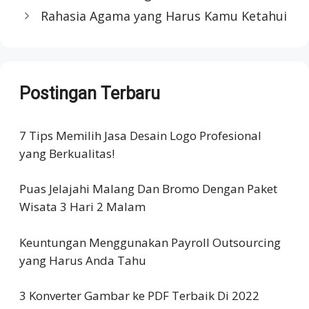
Rahasia Agama yang Harus Kamu Ketahui
Postingan Terbaru
7 Tips Memilih Jasa Desain Logo Profesional
yang Berkualitas!
Puas Jelajahi Malang Dan Bromo Dengan Paket
Wisata 3 Hari 2 Malam
Keuntungan Menggunakan Payroll Outsourcing
yang Harus Anda Tahu
3 Konverter Gambar ke PDF Terbaik Di 2022