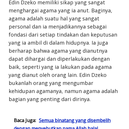
Edin Dzeko memiliki sikap yang sangat
menghargai agama yang ia anut. Baginya,
agama adalah suatu hal yang sangat
personal dan ia menjadikannya sebagai
fondasi dari setiap tindakan dan keputusan
yang ia ambil di dalam hidupnya. Ia juga
berharap bahwa agama yang dianutnya
dapat dihargai dan diperlakukan dengan
baik, seperti yang ia lakukan pada agama
yang dianut oleh orang lain. Edin Dzeko
bukanlah orang yang mengumbar
kehidupan agamanya, namun agama adalah
bagian yang penting dari dirinya.
Baca Juga:
Semua binatang yang disembelih
dengan menyebutkan nama Allah halal