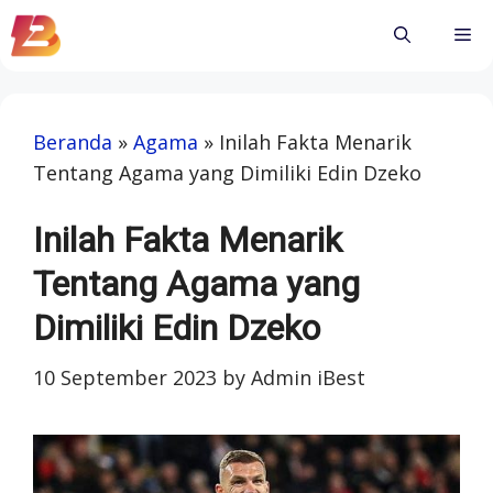
Skip
Me
to
content
Beranda
»
Agama
»
Inilah Fakta Menarik
Tentang Agama yang Dimiliki Edin Dzeko
Inilah Fakta Menarik
Tentang Agama yang
Dimiliki Edin Dzeko
10 September 2023
by
Admin iBest