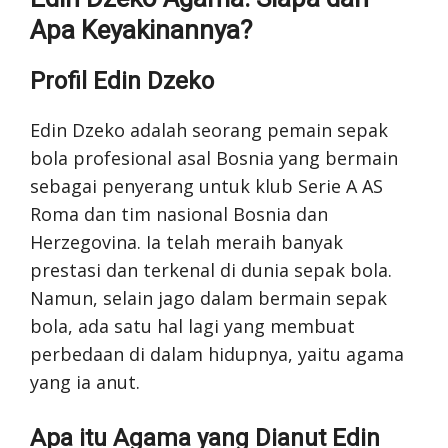
Apa Keyakinannya?
Profil Edin Dzeko
Edin Dzeko adalah seorang pemain sepak
bola profesional asal Bosnia yang bermain
sebagai penyerang untuk klub Serie A AS
Roma dan tim nasional Bosnia dan
Herzegovina. Ia telah meraih banyak
prestasi dan terkenal di dunia sepak bola.
Namun, selain jago dalam bermain sepak
bola, ada satu hal lagi yang membuat
perbedaan di dalam hidupnya, yaitu agama
yang ia anut.
Apa itu Agama yang Dianut Edin