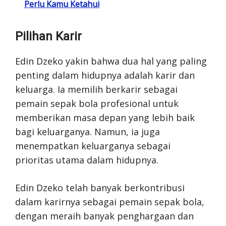
Perlu Kamu Ketahui
Pilihan Karir
Edin Dzeko yakin bahwa dua hal yang paling
penting dalam hidupnya adalah karir dan
keluarga. Ia memilih berkarir sebagai
pemain sepak bola profesional untuk
memberikan masa depan yang lebih baik
bagi keluarganya. Namun, ia juga
menempatkan keluarganya sebagai
prioritas utama dalam hidupnya.
Edin Dzeko telah banyak berkontribusi
dalam karirnya sebagai pemain sepak bola,
dengan meraih banyak penghargaan dan