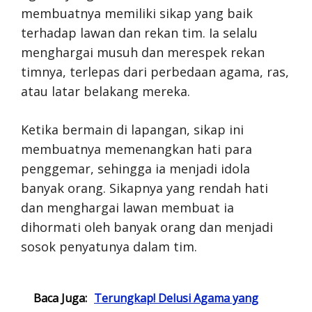
membuatnya memiliki sikap yang baik
terhadap lawan dan rekan tim. Ia selalu
menghargai musuh dan merespek rekan
timnya, terlepas dari perbedaan agama, ras,
atau latar belakang mereka.
Ketika bermain di lapangan, sikap ini
membuatnya memenangkan hati para
penggemar, sehingga ia menjadi idola
banyak orang. Sikapnya yang rendah hati
dan menghargai lawan membuat ia
dihormati oleh banyak orang dan menjadi
sosok penyatunya dalam tim.
Baca Juga:
Terungkap! Delusi Agama yang