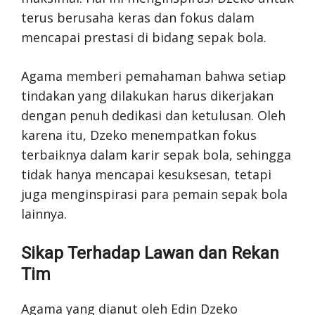
terus berusaha keras dan fokus dalam
mencapai prestasi di bidang sepak bola.
Agama memberi pemahaman bahwa setiap
tindakan yang dilakukan harus dikerjakan
dengan penuh dedikasi dan ketulusan. Oleh
karena itu, Dzeko menempatkan fokus
terbaiknya dalam karir sepak bola, sehingga
tidak hanya mencapai kesuksesan, tetapi
juga menginspirasi para pemain sepak bola
lainnya.
Sikap Terhadap Lawan dan Rekan
Tim
Agama yang dianut oleh Edin Dzeko