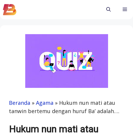
Skip
Me
to
content
Beranda
»
Agama
»
Hukum nun mati atau
tanwin bertemu dengan huruf Ba’ adalah….
Hukum nun mati atau