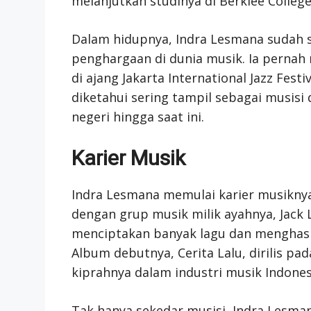
melanjutkan studinya di Berklee College
Dalam hidupnya, Indra Lesmana sudah s
penghargaan di dunia musik. Ia pernah
di ajang Jakarta International Jazz Festi
diketahui sering tampil sebagai musisi d
negeri hingga saat ini.
Karier Musik
Indra Lesmana memulai karier musiknya
dengan grup musik milik ayahnya, Jack 
menciptakan banyak lagu dan menghasil
Album debutnya, Cerita Lalu, dirilis p
kiprahnya dalam industri musik Indones
Tak hanya sekedar musisi, Indra Lesman