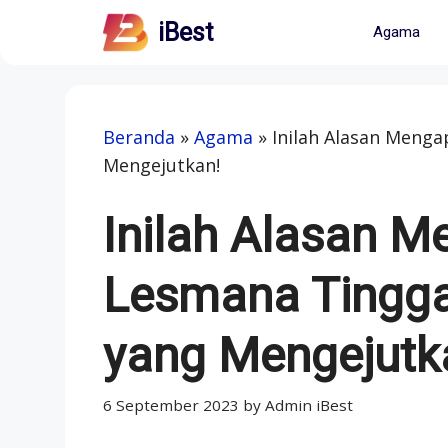
Skip
iBest
Agama
to
content
Beranda
»
Agama
»
Inilah Alasan Meng
Mengejutkan!
Inilah Alasan M
Lesmana Tingg
yang Mengejutk
6 September 2023
by
Admin iBest