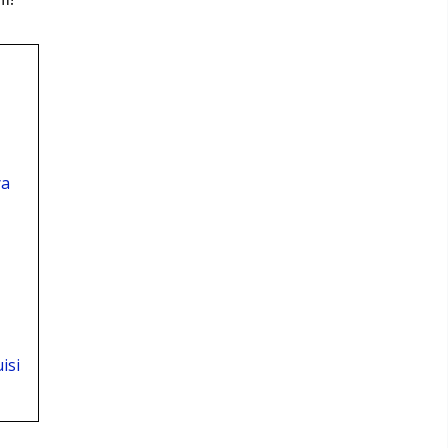
ya
isi