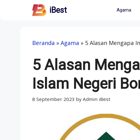
Skip
iBest
Agama
to
content
Beranda
»
Agama
»
5 Alasan Mengapa In
5 Alasan Menga
Islam Negeri Bon
8 September 2023
by
Admin iBest