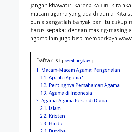
Jangan khawatir, karena kali ini kita 
macam agama yang ada di dunia. Kita
dunia sangatlah banyak dan itu cukup m
harus sepakat dengan masing-masing 
agama lain juga bisa memperkaya wawas
Daftar Isi
sembunyikan
1.
Macam-Macam Agama: Pengenalan
1.1.
Apa itu Agama?
1.2.
Pentingnya Pemahaman Agama
1.3.
Agama di Indonesia
2.
Agama-Agama Besar di Dunia
2.1.
Islam
2.2.
Kristen
2.3.
Hindu
2.4.
Buddha