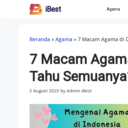
Skip
iBest
Agama
to
content
Beranda
»
Agama
»
7 Macam Agama di 
7 Macam Agama
Tahu Semuanya
3 August 2023
by
Admin iBest