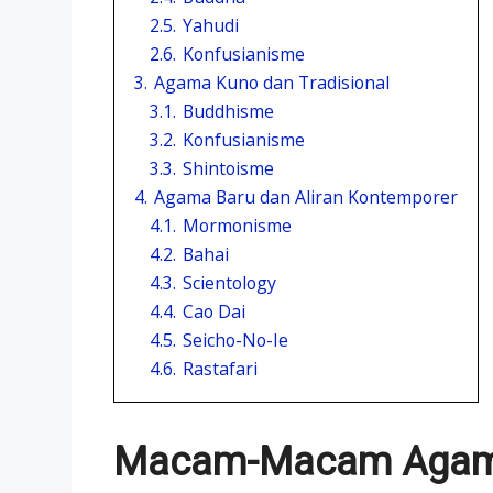
2.5.
Yahudi
2.6.
Konfusianisme
3.
Agama Kuno dan Tradisional
3.1.
Buddhisme
3.2.
Konfusianisme
3.3.
Shintoisme
4.
Agama Baru dan Aliran Kontemporer
4.1.
Mormonisme
4.2.
Bahai
4.3.
Scientology
4.4.
Cao Dai
4.5.
Seicho-No-Ie
4.6.
Rastafari
Macam-Macam Agama