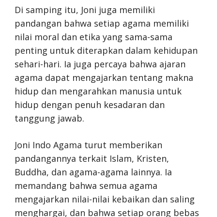
Di samping itu, Joni juga memiliki
pandangan bahwa setiap agama memiliki
nilai moral dan etika yang sama-sama
penting untuk diterapkan dalam kehidupan
sehari-hari. Ia juga percaya bahwa ajaran
agama dapat mengajarkan tentang makna
hidup dan mengarahkan manusia untuk
hidup dengan penuh kesadaran dan
tanggung jawab.
Joni Indo Agama turut memberikan
pandangannya terkait Islam, Kristen,
Buddha, dan agama-agama lainnya. Ia
memandang bahwa semua agama
mengajarkan nilai-nilai kebaikan dan saling
menghargai, dan bahwa setiap orang bebas