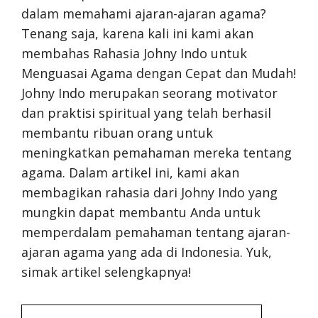
dalam memahami ajaran-ajaran agama?
Tenang saja, karena kali ini kami akan
membahas Rahasia Johny Indo untuk
Menguasai Agama dengan Cepat dan Mudah!
Johny Indo merupakan seorang motivator
dan praktisi spiritual yang telah berhasil
membantu ribuan orang untuk
meningkatkan pemahaman mereka tentang
agama. Dalam artikel ini, kami akan
membagikan rahasia dari Johny Indo yang
mungkin dapat membantu Anda untuk
memperdalam pemahaman tentang ajaran-
ajaran agama yang ada di Indonesia. Yuk,
simak artikel selengkapnya!