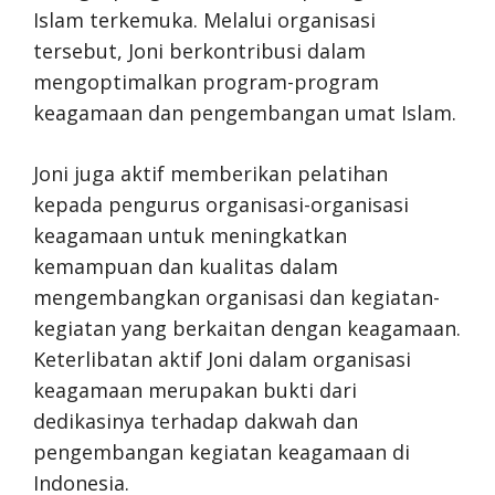
Islam terkemuka. Melalui organisasi
tersebut, Joni berkontribusi dalam
mengoptimalkan program-program
keagamaan dan pengembangan umat Islam.
Joni juga aktif memberikan pelatihan
kepada pengurus organisasi-organisasi
keagamaan untuk meningkatkan
kemampuan dan kualitas dalam
mengembangkan organisasi dan kegiatan-
kegiatan yang berkaitan dengan keagamaan.
Keterlibatan aktif Joni dalam organisasi
keagamaan merupakan bukti dari
dedikasinya terhadap dakwah dan
pengembangan kegiatan keagamaan di
Indonesia.