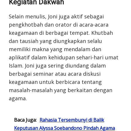
Kegiatan Dakwah
Selain menulis, Joni juga aktif sebagai
pengkhotbah dan orator di acara-acara
keagamaan di berbagai tempat. Khutbah
dan tausiah yang diungkapkan selalu
memiliki makna yang mendalam dan
aplikatif dalam kehidupan sehari-hari umat
Islam. Joni juga sering diundang dalam
berbagai seminar atau acara diskusi
keagamaan untuk berbicara tentang
masalah-masalah yang berkaitan dengan
agama.
Baca Juga:
Rahasia Tersembunyi di Balik
Keputusan Alyssa Soebandono Pindah Agama