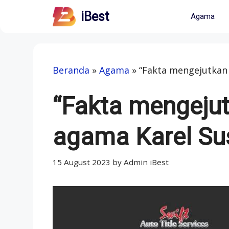
Skip
iBest
Agama
to
content
Beranda
»
Agama
»
“Fakta mengejutkan
“Fakta mengejut
agama Karel Su
15 August 2023
by
Admin iBest