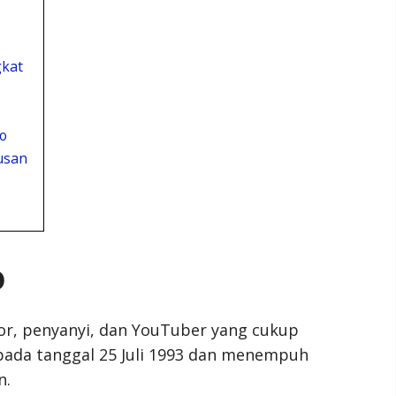
gkat
o
usan
o
or, penyanyi, dan YouTuber yang cukup
ta pada tanggal 25 Juli 1993 dan menempuh
n.