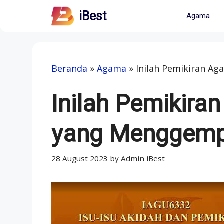
Skip
iBest
Agama
to
content
Beranda
»
Agama
»
Inilah Pemikiran A
Inilah Pemikira
yang Menggemp
28 August 2023
by
Admin iBest