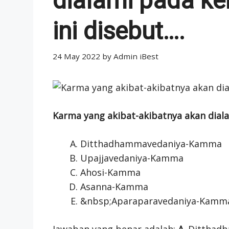
dialami pada k
ini disebut….
24 May 2022
by
Admin iBest
Karma yang akibat-akibatnya akan dial
Ditthadhammavedaniya-Kamma
Upajjavedaniya-Kamma
Ahosi-Kamma
Asanna-Kamma
&nbsp;Aparaparavedaniya-Kamm
Jawaban yang benar adalah:
A
. Dittha