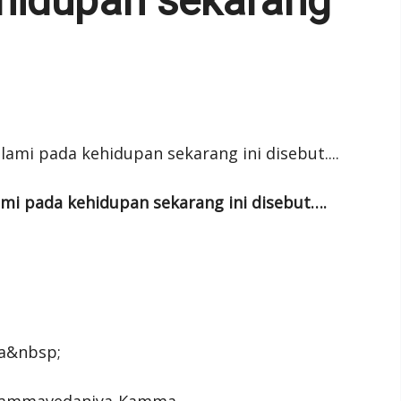
ehidupan sekarang
ami pada kehidupan sekarang ini disebut….
a&nbsp;
dhammavedaniya-Kamma.